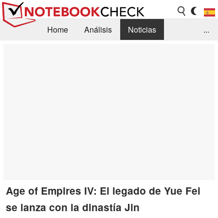
Home
Análisis
Noticias
...
FAQ/Técnica
Biblioteca
Orientación para la Compra
Busca
Contacto
Age of Empires IV: El legado de Yue Fei
se lanza con la dinastía Jin