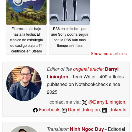
El precio más bajo
PS6 en el limbo - por
hasta la fecha: El
qué Sony podría seguir
clásico de estrategia
con la PS5 aún más
de castigo baja a 74
tiempo
05/11/2026
céntimos en Steam
Show more articles
05/11/2026
Editor of the
original article
:
Darryl
Linington
- Tech Writer
- 409 articles
published on Notebookcheck
since
2025
contact me via:
@DarrylLinington
,
Facebook
,
DarrylLinington
,
LinkedIn
Translator:
Ninh Ngoc Duy
- Editorial