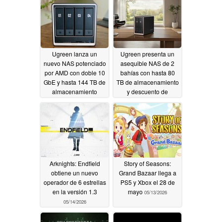
Ugreen lanza un
Ugreen presenta un
nuevo NAS potenciado
asequible NAS de 2
por AMD con doble 10
bahías con hasta 80
GbE y hasta 144 TB de
TB de almacenamiento
almacenamiento
y descuento de
lanzamiento
06/08/2026
06/08/2026
Arknights: Endfield
Story of Seasons:
obtiene un nuevo
Grand Bazaar llega a
operador de 6 estrellas
PS5 y Xbox el 28 de
en la versión 1.3
mayo
05/13/2026
05/14/2026