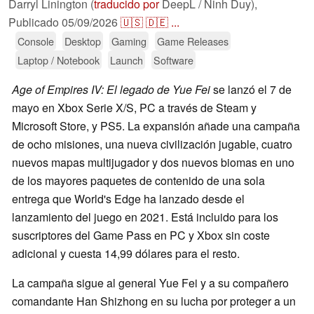
Darryl Linington (
traducido por
DeepL / Ninh Duy),
Publicado
05/09/2026
🇺🇸
🇩🇪
...
Console
Desktop
Gaming
Game Releases
Laptop / Notebook
Launch
Software
Age of Empires IV: El legado de Yue Fei
se lanzó el 7 de
mayo en Xbox Serie X/S, PC a través de Steam y
Microsoft Store, y PS5. La expansión añade una campaña
de ocho misiones, una nueva civilización jugable, cuatro
nuevos mapas multijugador y dos nuevos biomas en uno
de los mayores paquetes de contenido de una sola
entrega que World's Edge ha lanzado desde el
lanzamiento del juego en 2021. Está incluido para los
suscriptores del Game Pass en PC y Xbox sin coste
adicional y cuesta 14,99 dólares para el resto.
La campaña sigue al general Yue Fei y a su compañero
comandante Han Shizhong en su lucha por proteger a un