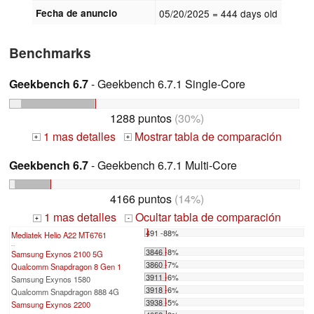
Fecha de anuncio
05/20/2025
= 444 days old
Benchmarks
Geekbench 6.7
- Geekbench 6.7.1 Single-Core
1288 puntos
(30%)
1 mas detalles
Mostrar tabla de comparación
+
+
Geekbench 6.7
- Geekbench 6.7.1 Multi-Core
4166 puntos
(14%)
1 mas detalles
Ocultar tabla de comparación
+
-
491 -88%
Mediatek Helio A22 MT6761
...
3846 -8%
Samsung Exynos 2100 5G
3860 -7%
Qualcomm Snapdragon 8 Gen 1
3911 -6%
Samsung Exynos 1580
3918 -6%
Qualcomm Snapdragon 888 4G
3938 -5%
Samsung Exynos 2200