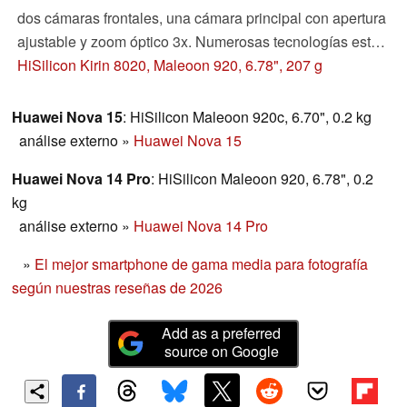
dos cámaras frontales, una cámara principal con apertura
ajustable y zoom óptico 3x. Numerosas tecnologías están
diseñadas para hacer que el modelo de gama alta
HiSilicon Kirin 8020, Maleoon 920, 6.78", 207 g
destaque sobre otros teléfonos con cámara.
Desgraciadamente, también hay desventajas
Huawei Nova 15
: HiSilicon Maleoon 920c, 6.70", 0.2 kg
significativas.
análise externo
»
Huawei Nova 15
Huawei Nova 14 Pro
: HiSilicon Maleoon 920, 6.78", 0.2
kg
análise externo
»
Huawei Nova 14 Pro
»
El mejor smartphone de gama media para fotografía
según nuestras reseñas de 2026
Add as a preferred
source on Google