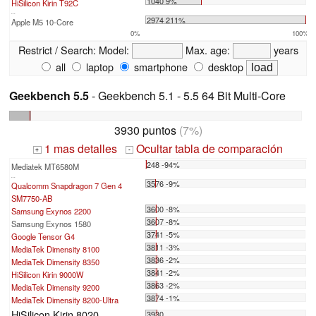
1040 9%
HiSilicon Kirin T92C
...
2974 211%
Apple M5 10-Core
0%
100%
Restrict / Search:
Model:
Max. age:
years
all
laptop
smartphone
desktop
Geekbench 5.5
- Geekbench 5.1 - 5.5 64 Bit Multi-Core
3930 puntos
(7%)
1 mas detalles
Ocultar tabla de comparación
+
-
248 -94%
Mediatek MT6580M
...
3576 -9%
Qualcomm Snapdragon 7 Gen 4
SM7750-AB
3600 -8%
Samsung Exynos 2200
3607 -8%
Samsung Exynos 1580
3741 -5%
Google Tensor G4
3811 -3%
MediaTek Dimensity 8100
3836 -2%
MediaTek Dimensity 8350
3841 -2%
HiSilicon Kirin 9000W
3863 -2%
MediaTek Dimensity 9200
3874 -1%
MediaTek Dimensity 8200-Ultra
HiSilicon Kirin 8020
3930