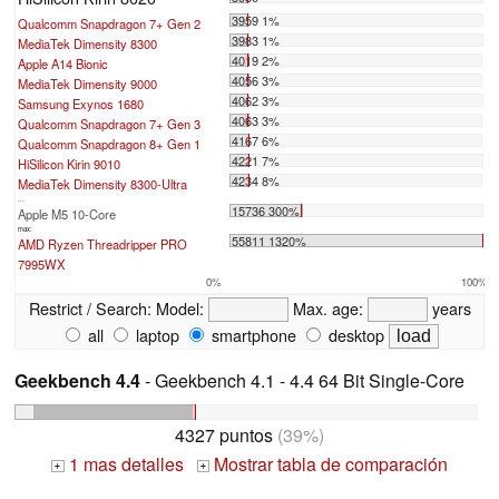
3959 1%
Qualcomm Snapdragon 7+ Gen 2
3983 1%
MediaTek Dimensity 8300
4019 2%
Apple A14 Bionic
4056 3%
MediaTek Dimensity 9000
4062 3%
Samsung Exynos 1680
4063 3%
Qualcomm Snapdragon 7+ Gen 3
4167 6%
Qualcomm Snapdragon 8+ Gen 1
4221 7%
HiSilicon Kirin 9010
4234 8%
MediaTek Dimensity 8300-Ultra
...
15736 300%
Apple M5 10-Core
max:
55811 1320%
AMD Ryzen Threadripper PRO
7995WX
0%
100%
Restrict / Search:
Model:
Max. age:
years
all
laptop
smartphone
desktop
Geekbench 4.4
- Geekbench 4.1 - 4.4 64 Bit Single-Core
4327 puntos
(39%)
1 mas detalles
Mostrar tabla de comparación
+
+