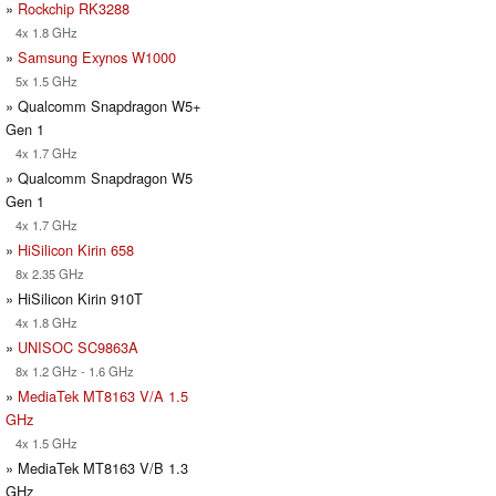
»
Rockchip RK3288
4x 1.8 GHz
»
Samsung Exynos W1000
5x 1.5 GHz
» Qualcomm Snapdragon W5+
Gen 1
4x 1.7 GHz
» Qualcomm Snapdragon W5
Gen 1
4x 1.7 GHz
»
HiSilicon Kirin 658
8x 2.35 GHz
» HiSilicon Kirin 910T
4x 1.8 GHz
»
UNISOC SC9863A
8x 1.2 GHz - 1.6 GHz
»
MediaTek MT8163 V/A 1.5
GHz
4x 1.5 GHz
» MediaTek MT8163 V/B 1.3
GHz