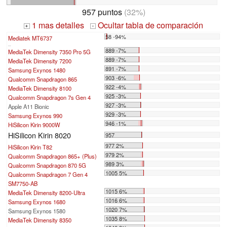
957 puntos
(32%)
1 mas detalles
Ocultar tabla de comparación
+
-
58 -94%
Mediatek MT6737
...
889 -7%
MediaTek Dimensity 7350 Pro 5G
889 -7%
MediaTek Dimensity 7200
891 -7%
Samsung Exynos 1480
903 -6%
Qualcomm Snapdragon 865
922 -4%
MediaTek Dimensity 8100
925 -3%
Qualcomm Snapdragon 7s Gen 4
927 -3%
Apple A11 Bionic
929 -3%
Samsung Exynos 990
946 -1%
HiSilicon Kirin 9000W
HiSilicon Kirin 8020
957
977 2%
HiSilicon Kirin T82
979 2%
Qualcomm Snapdragon 865+ (Plus)
989 3%
Qualcomm Snapdragon 870 5G
1005 5%
Qualcomm Snapdragon 7 Gen 4
SM7750-AB
1015 6%
MediaTek Dimensity 8200-Ultra
1016 6%
Samsung Exynos 1680
1020 7%
Samsung Exynos 1580
1035 8%
MediaTek Dimensity 8350