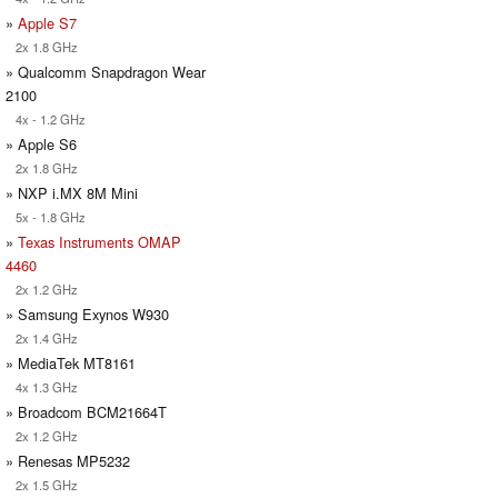
»
Apple S7
2x 1.8 GHz
» Qualcomm Snapdragon Wear
2100
4x - 1.2 GHz
» Apple S6
2x 1.8 GHz
» NXP i.MX 8M Mini
5x - 1.8 GHz
»
Texas Instruments OMAP
4460
2x 1.2 GHz
» Samsung Exynos W930
2x 1.4 GHz
» MediaTek MT8161
4x 1.3 GHz
» Broadcom BCM21664T
2x 1.2 GHz
» Renesas MP5232
2x 1.5 GHz