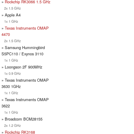
»
Rockchip RK3066 1.5 GHz
2x 1.5 GHz
» Apple A4
1x 1 GHz
»
Texas Instruments OMAP
4470
2x 1.5 GHz
» Samsung Hummingbird
S5PC110 / Exynos 3110
1x 1 GHz
» Loongson 2F 900MHz
1x 0.9 GHz
» Texas Instruments OMAP
3630 1GHz
1x 1 GHz
» Texas Instruments OMAP
3622
1x 1 GHz
» Broadcom BCM28155
2x 1.2 GHz
»
Rockchip RK3168