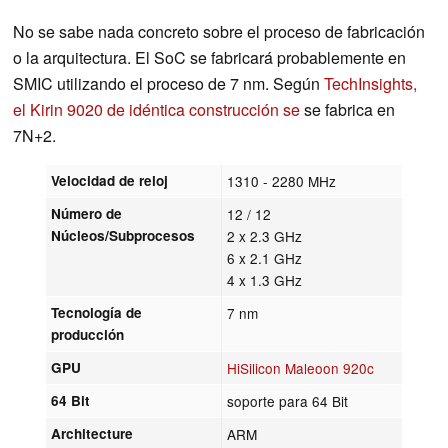
No se sabe nada concreto sobre el proceso de fabricación
o la arquitectura. El SoC se fabricará probablemente en
SMIC utilizando el proceso de 7 nm. Según
TechInsights,
el Kirin 9020 de idéntica construcción se
se fabrica en
7N+2.
Velocidad de reloj
1310 - 2280 MHz
Número de
12 / 12
Núcleos/Subprocesos
2 x 2.3 GHz
6 x 2.1 GHz
4 x 1.3 GHz
Tecnología de
7 nm
producción
GPU
HiSilicon Maleoon 920c
64 Bit
soporte para 64 Bit
Architecture
ARM