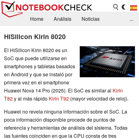
Home
Análisis
Noticias
...
FAQ/Técnica
Biblioteca
HiSilicon Kirin 8020
Orientación para la Compra
Busca
El HiSilicon Kirin 8020 es un
SoC que puede utilizarse en
Contacto
smartphones y tabletas basados
en Android y que se instaló por
primera vez en el smartphone
Huawei Nova 14 Pro (2025). El SoC es similar al
Kirin
T82
y al más rápido
Kirin T92
(mayor velocidad de reloj).
Huawei no revela ninguna información sobre el SoC. La
poca información disponible procede de puntos de
referencia y herramientas de análisis del sistema. Todas
las fuentes coinciden en que la CPU consta de tres