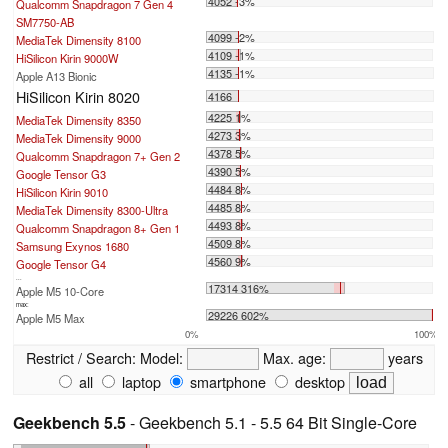
4052 -3%
Qualcomm Snapdragon 7 Gen 4
SM7750-AB
4099 -2%
MediaTek Dimensity 8100
4109 -1%
HiSilicon Kirin 9000W
4135 -1%
Apple A13 Bionic
HiSilicon Kirin 8020
4166
4225 1%
MediaTek Dimensity 8350
4273 3%
MediaTek Dimensity 9000
4378 5%
Qualcomm Snapdragon 7+ Gen 2
4390 5%
Google Tensor G3
4484 8%
HiSilicon Kirin 9010
4485 8%
MediaTek Dimensity 8300-Ultra
4493 8%
Qualcomm Snapdragon 8+ Gen 1
4509 8%
Samsung Exynos 1680
4560 9%
Google Tensor G4
...
17314 316%
Apple M5 10-Core
max:
29226 602%
Apple M5 Max
0%
100%
Restrict / Search:
Model:
Max. age:
years
all
laptop
smartphone
desktop
Geekbench 5.5
- Geekbench 5.1 - 5.5 64 Bit Single-Core