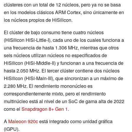
clústeres con un total de 12 núcleos, pero ya no se basa
en los modelos clásicos ARM Cortex, sino únicamente en
los núcleos propios de HiSilicon.
El clúster de bajo consumo tiene cuatro núcleos
(HiSilicon HiSi-Little-I), cada uno de los cuales funciona a
una frecuencia de hasta 1.306 MHz, mientras que otros
seis núcleos utilizan núcleos no especificados de
HiSilicon (HiSi-Middle-II) y funcionan a una frecuencia de
hasta 2.050 MHz. El tercer clúster contiene dos núcleos
HiSilicon (HiSi-Main-III), que sincronizan a un máximo de
2.280 MHz. El rendimiento mononúcleo es
correspondientemente mixto, pero el rendimiento
multinúcleo está al nivel de un SoC de gama alta de 2022
como el
Snapdragon 8+ Gen 1
.
A
Maleoon 920c
está integrado como unidad gráfica
(iGPU).