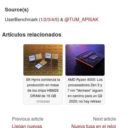
Source(s)
UserBenchmark (
1
/
2
/
3
/
4
/
5
) &
@TUM_APISAK
Artículos relacionados
SK Hynix comienza la
AMD Ryzen 4000: Los
producción en masa
procesadores Zen 3 y
de los chips HBM2E
7 nm "Vermeer" siguen
DRAM de 16 GB
en camino para un Q3
2020; no hay retraso
07/02/2020
relacionado con Intel
Comet Lake-S, el
portavoz de AMD
Previous article
Next article
confirma
06/26/2020
Llegan nuevas
Nueva fuga en el reloj