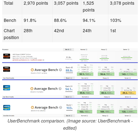
Total
2,970 points
3,057 points
1,525
3,078 points
points
Bench
91.8%
88.6%
94.1%
103%
Chart
28th
42nd
24th
1st
position
UserBenchmark comparison. (Image source: UserBenchmark -
edited)