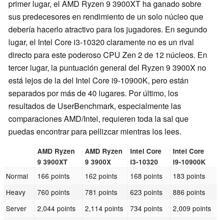
primer lugar, el AMD Ryzen 9 3900XT ha ganado sobre
sus predecesores en rendimiento de un solo núcleo que
debería hacerlo atractivo para los jugadores. En segundo
lugar, el Intel Core i3-10320 claramente no es un rival
directo para este poderoso CPU Zen 2 de 12 núcleos. En
tercer lugar, la puntuación general del Ryzen 9 3900X no
está lejos de la del Intel Core i9-10900K, pero están
separados por más de 40 lugares. Por último, los
resultados de UserBenchmark, especialmente las
comparaciones AMD/Intel, requieren toda la sal que
puedas encontrar para pellizcar mientras los lees.
AMD Ryzen
AMD Ryzen
Intel Core
Intel Core
9 3900XT
9 3900X
i3-10320
i9-10900K
Normal
166 points
162 points
168 points
183 points
Heavy
760 points
781 points
623 points
886 points
Server
2,044 points
2,114 points
734 points
2,009 points