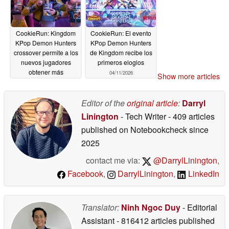
CookieRun: Kingdom
CookieRun: El evento
KPop Demon Hunters
KPop Demon Hunters
crossover permite a los
de Kingdom recibe los
nuevos jugadores
primeros elogios
obtener más
04/11/2026
Show more articles
recompensas
04/12/2026
Editor of the
original article
:
Darryl
Linington
- Tech Writer
- 409 articles
published on Notebookcheck
since
2025
contact me via:
@DarrylLinington
,
Facebook
,
DarrylLinington
,
LinkedIn
Translator:
Ninh Ngoc Duy
- Editorial
Assistant
- 816412 articles published