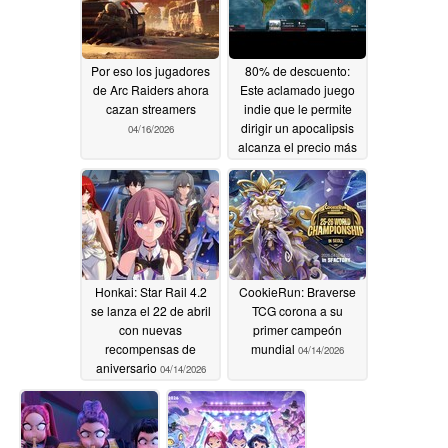
Por eso los jugadores
80% de descuento:
de Arc Raiders ahora
Este aclamado juego
cazan streamers
indie que le permite
dirigir un apocalipsis
04/16/2026
alcanza el precio más
bajo de su historia en
Steam
04/16/2026
Honkai: Star Rail 4.2
CookieRun: Braverse
se lanza el 22 de abril
TCG corona a su
con nuevas
primer campeón
recompensas de
mundial
04/14/2026
aniversario
04/14/2026