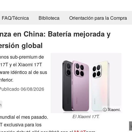
FAQ/Técnica
Biblioteca
Orientación para la Compra
anza en China: Batería mejorada y
ersión global
fonos sub-premium de
 17T y el Xiaomi 17T
are idéntico al de sus
ferior.
Publicado
06/08/2026
h
ⓘ Xiaomi.
mundial el mes pasado.
El Xiaomi 17T.
T exclusiva para los