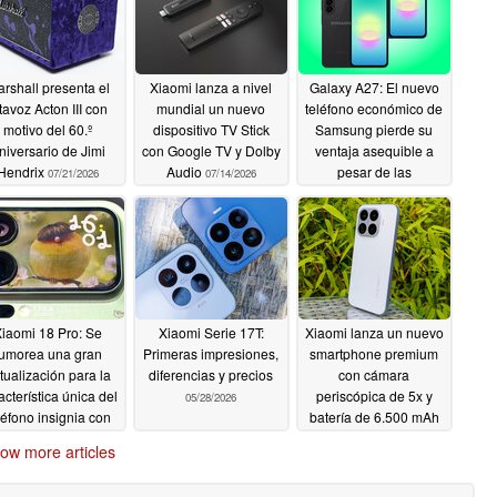
rshall presenta el
Xiaomi lanza a nivel
Galaxy A27: El nuevo
tavoz Acton III con
mundial un nuevo
teléfono económico de
motivo del 60.º
dispositivo TV Stick
Samsung pierde su
niversario de Jimi
con Google TV y Dolby
ventaja asequible a
Hendrix
Audio
pesar de las
07/21/2026
07/14/2026
rumoreadas rebajas
06/09/2026
iaomi 18 Pro: Se
Xiaomi Serie 17T:
Xiaomi lanza un nuevo
rumorea una gran
Primeras impresiones,
smartphone premium
tualización para la
diferencias y precios
con cámara
acterística única del
periscópica de 5x y
05/28/2026
léfono insignia con
batería de 6.500 mAh
mara Leica
06/07/2026
05/28/2026
ow more articles