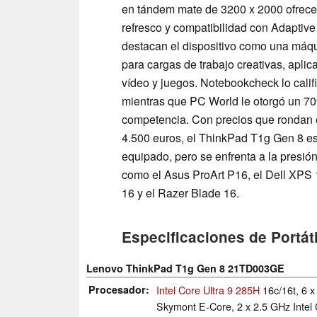
en tándem mate de 3200 x 2000 ofrec
refresco y compatibilidad con Adaptiv
destacan el dispositivo como una máq
para cargas de trabajo creativas, apli
vídeo y juegos. Notebookcheck lo calif
mientras que PC World le otorgó un 70
competencia. Con precios que rondan e
4.500 euros, el ThinkPad T1g Gen 8 es
equipado, pero se enfrenta a la presión
como el Asus ProArt P16, el Dell XPS 
16 y el Razer Blade 16.
Especificaciones de Portáti
Lenovo ThinkPad T1g Gen 8 21TD003GE
Procesador
Intel Core Ultra 9 285H
16c/16t, 6 x
Skymont E-Core, 2 x 2.5 GHz Intel