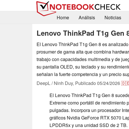
Home
Análisis
Noticias
Lenovo ThinkPad T1g Gen 
El Lenovo ThinkPad T1g Gen 8 es analizado 
prosumer de gama alta que combina hardware
trabajo con capacidades multimedia y de jueg
su pantalla OLED, su teclado y su rendimient
señalan la fuerte competencia y un precio sup
DeepL / Ninh Duy,
Publicado
05/24/2026
🇩
El Lenovo ThinkPad T1g Gen 8 sucede
Extreme como portátil de rendimiento
pulgadas. Incorpora un procesador Inte
gráficos Nvidia GeForce RTX 5070 La
LPDDR5x y una unidad SSD de 2 TB. S