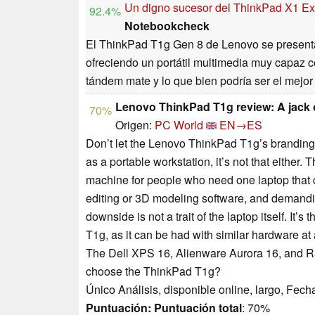
Un digno sucesor del ThinkPad X1 Ex
92.4%
Notebookcheck
El ThinkPad T1g Gen 8 de Lenovo se present
ofreciendo un portátil multimedia muy capaz c
tándem mate y lo que bien podría ser el mej
Lenovo ThinkPad T1g review: A jack of
70%
Origen:
PC World
EN→ES
Don’t let the Lenovo ThinkPad T1g’s branding f
as a portable workstation, it’s not that eithe
machine for people who need one laptop that 
editing or 3D modeling software, and demandi
downside is not a trait of the laptop itself. It
T1g, as it can be had with similar hardware at
The Dell XPS 16, Alienware Aurora 16, and Ra
choose the ThinkPad T1g?
Único Análisis, disponible online, largo, Fech
Puntuación:
Puntuación total
: 70%