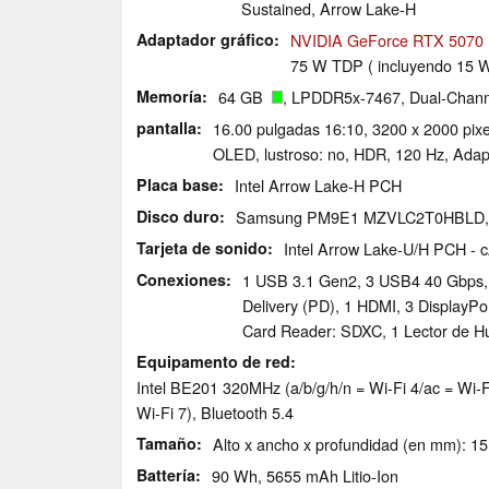
Sustained, Arrow Lake-H
Adaptador gráfico
NVIDIA GeForce RTX 5070 
75 W TDP ( incluyendo 15 
Memoría
64 GB
, LPDDR5x-7467, Dual-Chan
pantalla
16.00 pulgadas 16:10, 3200 x 2000 pi
OLED, lustroso: no, HDR, 120 Hz, Adap
Placa base
Intel Arrow Lake-H PCH
Disco duro
Samsung PM9E1 MZVLC2T0HBLD
Tarjeta de sonido
Intel Arrow Lake-U/H PCH - 
Conexiones
1 USB 3.1 Gen2, 3 USB4 40 Gbps, 
Delivery (PD), 1 HDMI, 3 DisplayP
Card Reader: SDXC, 1 Lector de Hue
Equipamento de red
Intel BE201 320MHz (a/b/g/h/n = Wi-Fi 4/ac = Wi-F
Wi-Fi 7), Bluetooth 5.4
Tamaño
Alto x ancho x profundidad (en mm): 15
Battería
90 Wh, 5655 mAh Litio-Ion