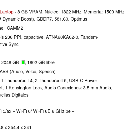
Laptop
- 8 GB VRAM, Núcleo: 1822 MHz, Memoría: 1500 MHz,
W Dynamic Boost), GDDR7, 581.60, Optimus
nel, CAMM2
xels 236 PPI, capacitive, ATNA60KA02-0, Tandem-
tive Sync
, 2048 GB
, 1802 GB libre
cAVS (Audio, Voice, Speech)
1 Thunderbolt 4, 2 Thunderbolt 5, USB-C Power
ort, 1 Kensington Lock, Audio Conexiones: 3.5 mm Audio,
llas Digitales
i 5/ax = Wi-Fi 6/ Wi-Fi 6E 6 GHz be =
.8 x 354.4 x 241