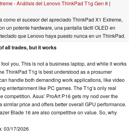
treme - Análisis del Lenovo ThinkPad T1g Gen 8
|
a como el sucesor del apreciado ThinkPad X1 Extreme,
on un potente hardware, una pantalla táctil OLED en
or teclado que Lenovo haya puesto nunca en un ThinkPad.
 all trades, but it works
ool you. This is not a business laptop, and while it works
r. The ThinkPad T1g is best understood as a prosumer
can handle both demanding work applications, like video
ng entertainment like PC games. The T1g’s only real
’s the competition. Asus’ ProArt P16 gets my nod over the
 a similar price and offers better overall GPU performance.
zer Blade 16 are also competitive on value. So, why
a: 03/17/2026