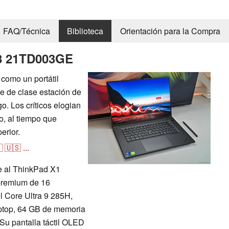
FAQ/Técnica
Biblioteca
Orientación para la Compra
8 21TD003GE
como un portátil
 de clase estación de
o. Los críticos elogian
o, al tiempo que
erior.

🇺🇸
...
 al ThinkPad X1
 premium de 16
l Core Ultra 9 285H,
ptop, 64 GB de memoria
u pantalla táctil OLED