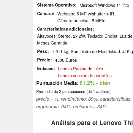
Sistema Operativo
Microsoft Windows 11 Pro
Cámara
Webcam: 5 MP w/shutter + IR
Cámara principal: 5 MPix
Características adicionales
Altavoces: Stereo, 2x 2W, Teclado: Chiclet, Luz d
Meses Garantía
Peso
1.911 kg, Suministro de Electricidad: 415 g
Precio
4500 Euros
Enlaces
Lenovo Pagina de inicio
Lenovo sección de portatiles
81.2%
- bien
Puntuación Media:
Promedio de
2
puntuaciones (de
1
análisis)
precio: - %, rendimiento: 89%, característica
ergonomía: 94%, emisiones: 84%
Análisis para el Lenovo T