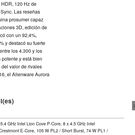
e HDR, 120 Hz de
e Sync. Las reseñas
uina prosumer capaz
caciones 3D, edición de
icó con un 92,4%,
% y destacó su fuerte
ntre los 4.300 y los
 potente y está bien
 del valor de rivales
16, el Alienware Aurora
l(es)
 5.4 GHz Intel Lion Cove P-Core, 8 x 4.5 GHz Intel
 Crestmont E-Core, 105 W PL2 / Short Burst, 74 W PL1 /