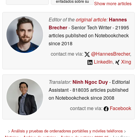
enfadados sobre su
Show more articles
valor
05/25/2026
Editor of the
original article
:
Hannes
Brecher
- Senior Tech Writer
- 21995
articles published on Notebookcheck
since 2018
contact me via:
@HannesBrecher
,
LinkedIn
,
Xing
Translator:
Ninh Ngoc Duy
- Editorial
Assistant
- 818035 articles published
on Notebookcheck
since 2008
contact me via:
Facebook
>
Análisis y pruebas de ordenadores portátiles y móviles teléfonos
>