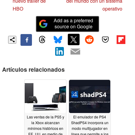
nuevo tráiler de
del mundo con un sistema
HBO
operativo
Add as a preferred
source on Google
Artículos relacionados
Las ventas de la PS5 y
El emulador de PS4
la Xbox alcanzan
ShadPS4 incorpora un
mínimos históricos en
modo multijugador en
EE. UU. en medio de
línea que permite a los