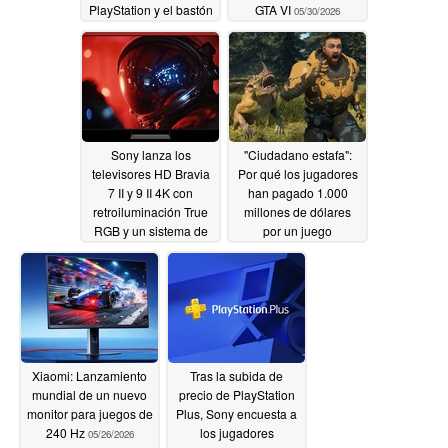
PlayStation y el bastón
GTA VI
05/30/2026
de combate FlexStrike
06/02/2026
Sony lanza los
"Ciudadano estafa":
televisores HD Bravia
Por qué los jugadores
7 II y 9 II 4K con
han pagado 1.000
retroiluminación True
millones de dólares
RGB y un sistema de
por un juego
altavoces inalámbricos
inacabado
05/26/2026
Bravia Theater Trio
Dolby Atmos de 405 W
para los entusiastas
del cine en casa
05/28/2026
Xiaomi: Lanzamiento
Tras la subida de
mundial de un nuevo
precio de PlayStation
monitor para juegos de
Plus, Sony encuesta a
240 Hz
los jugadores
05/26/2026