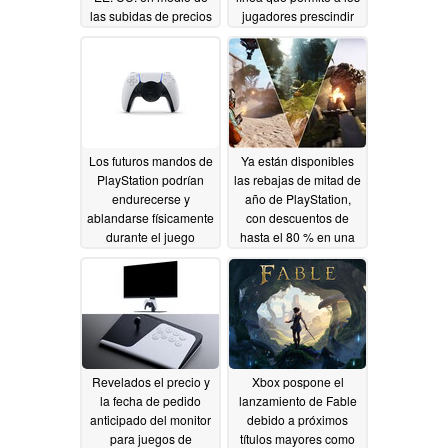
las subidas de precios
jugadores prescindir
de las consolas,
de la PSN
06/27/2026
mientras que la Switch
2 sale reforzada
06/29/2026
Los futuros mandos de
Ya están disponibles
PlayStation podrían
las rebajas de mitad de
endurecerse y
año de PlayStation,
ablandarse físicamente
con descuentos de
durante el juego
hasta el 80 % en una
selección de juegos
06/17/2026
06/13/2026
Revelados el precio y
Xbox pospone el
la fecha de pedido
lanzamiento de Fable
anticipado del monitor
debido a próximos
para juegos de
títulos mayores como