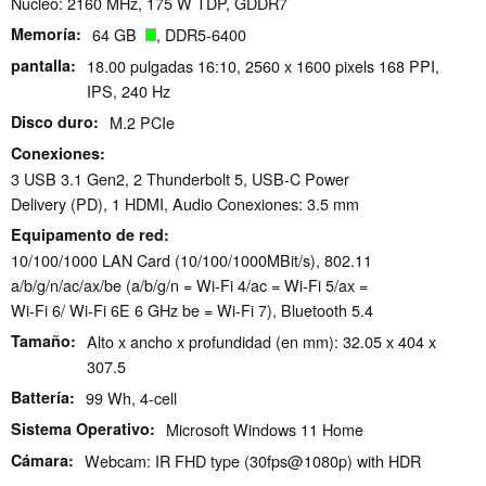
Núcleo: 2160 MHz, 175 W TDP, GDDR7
Memoría
64 GB
, DDR5-6400
pantalla
18.00 pulgadas 16:10, 2560 x 1600 pixels 168 PPI,
IPS, 240 Hz
Disco duro
M.2 PCIe
Conexiones
3 USB 3.1 Gen2, 2 Thunderbolt 5, USB-C Power
Delivery (PD), 1 HDMI, Audio Conexiones: 3.5 mm
Equipamento de red
10/100/1000 LAN Card (10/100/1000MBit/s), 802.11
a/​b/​g/​n/​ac/​ax/​be (a/b/g/n = Wi-Fi 4/ac = Wi-Fi 5/ax =
Wi-Fi 6/ Wi-Fi 6E 6 GHz be = Wi-Fi 7), Bluetooth 5.4
Tamaño
Alto x ancho x profundidad (en mm): 32.05 x 404 x
307.5
Battería
99 Wh, 4-cell
Sistema Operativo
Microsoft Windows 11 Home
Cámara
Webcam: IR FHD type (30fps@1080p) with HDR