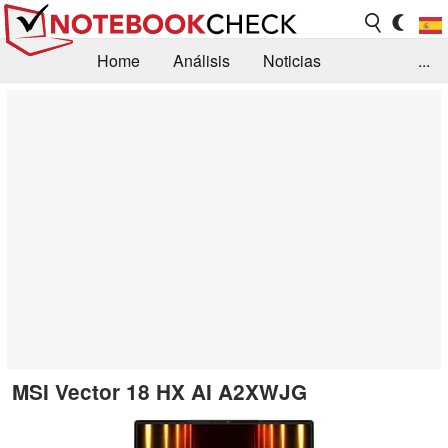
Home
Análisis
Noticias
...
FAQ/Técnica
Biblioteca
Orientación para la Compra
Busca
Contacto
MSI Vector 18 HX AI A2XWJG