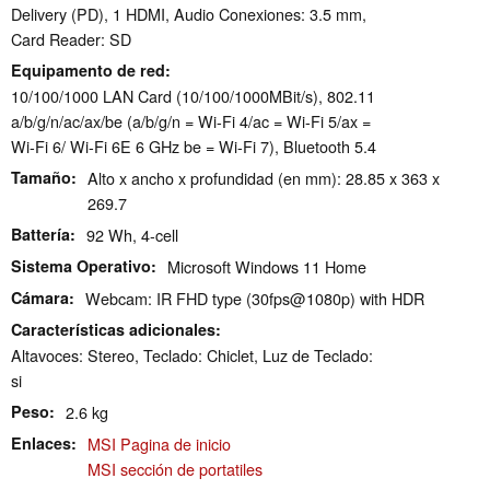
Delivery (PD), 1 HDMI, Audio Conexiones: 3.5 mm,
Card Reader: SD
Equipamento de red
10/100/1000 LAN Card (10/100/1000MBit/s), 802.11
a/​b/​g/​n/​ac/​ax/​be (a/b/g/n = Wi-Fi 4/ac = Wi-Fi 5/ax =
Wi-Fi 6/ Wi-Fi 6E 6 GHz be = Wi-Fi 7), Bluetooth 5.4
Tamaño
Alto x ancho x profundidad (en mm): 28.85 x 363 x
269.7
Battería
92 Wh, 4-cell
Sistema Operativo
Microsoft Windows 11 Home
Cámara
Webcam: IR FHD type (30fps@1080p) with HDR
Características adicionales
Altavoces: Stereo, Teclado: Chiclet, Luz de Teclado:
si
Peso
2.6 kg
Enlaces
MSI Pagina de inicio
MSI sección de portatiles