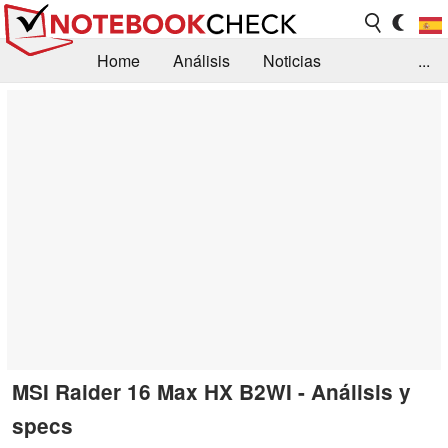
Home
Análisis
Noticias
...
FAQ/Técnica
Biblioteca
Orientación para la Compra
Busca
Contacto
MSI Raider 16 Max HX B2WI - Análisis y
specs