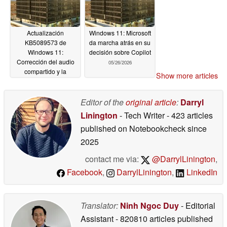
Actualización
Windows 11: Microsoft
KB5089573 de
da marcha atrás en su
Windows 11:
decisión sobre Copilot
Corrección del audio
05/26/2026
compartido y la
Show more articles
partición
05/27/2026
Editor of the
original article
:
Darryl
Linington
- Tech Writer
- 423 articles
published on Notebookcheck
since
2025
contact me via:
@DarrylLinington
,
Facebook
,
DarrylLinington
,
LinkedIn
Translator:
Ninh Ngoc Duy
- Editorial
Assistant
- 820810 articles published