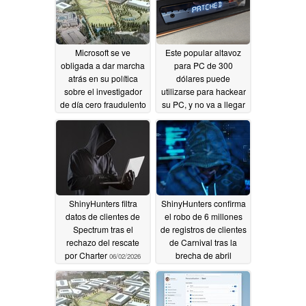
Microsoft se ve
Este popular altavoz
obligada a dar marcha
para PC de 300
atrás en su política
dólares puede
sobre el investigador
utilizarse para hackear
de día cero fraudulento
su PC, y no va a llegar
Nightmare Eclipse
ningún parche
06/07/2026
06/03/2026
ShinyHunters filtra
ShinyHunters confirma
datos de clientes de
el robo de 6 millones
Spectrum tras el
de registros de clientes
rechazo del rescate
de Carnival tras la
por Charter
brecha de abril
06/02/2026
06/02/2026