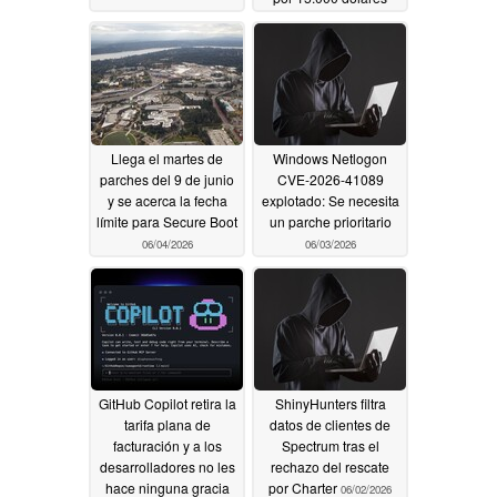
06/04/2026
Llega el martes de
Windows Netlogon
parches del 9 de junio
CVE-2026-41089
y se acerca la fecha
explotado: Se necesita
límite para Secure Boot
un parche prioritario
06/04/2026
06/03/2026
GitHub Copilot retira la
ShinyHunters filtra
tarifa plana de
datos de clientes de
facturación y a los
Spectrum tras el
desarrolladores no les
rechazo del rescate
hace ninguna gracia
por Charter
06/02/2026