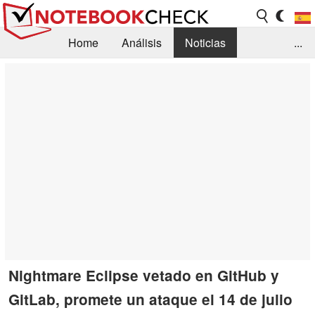
Home
Análisis
Noticias
...
FAQ/Técnica
Biblioteca
Orientación para la Compra
Busca
Contacto
Nightmare Eclipse vetado en GitHub y
GitLab, promete un ataque el 14 de julio