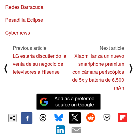
Redes Barracuda
Pesadilla Eclipse
Cybernews
Previous article
Next article
LG estaría discutiendo la
Xiaomi lanza un nuevo
venta de su negocio de
smartphone premium
⟨
⟩
televisores a Hisense
con cámara periscópica
de 5x y batería de 6.500
mAh
Add as a preferred
source on Google