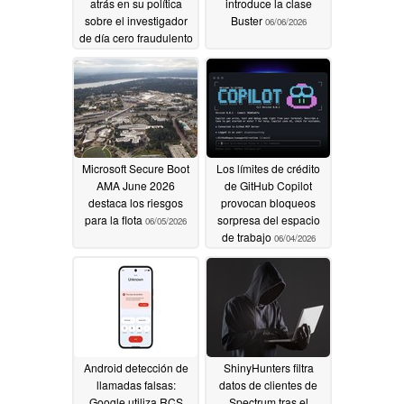
atrás en su política
introduce la clase
sobre el investigador
Buster
06/06/2026
de día cero fraudulento
Nightmare Eclipse
06/07/2026
Microsoft Secure Boot
Los límites de crédito
AMA June 2026
de GitHub Copilot
destaca los riesgos
provocan bloqueos
para la flota
sorpresa del espacio
06/05/2026
de trabajo
06/04/2026
Android detección de
ShinyHunters filtra
llamadas falsas:
datos de clientes de
Google utiliza RCS
Spectrum tras el