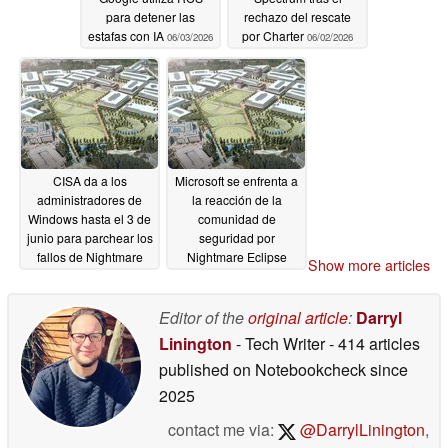
para detener las
rechazo del rescate
estafas con IA
por Charter
06/03/2026
06/02/2026
CISA da a los
Microsoft se enfrenta a
administradores de
la reacción de la
Windows hasta el 3 de
comunidad de
junio para parchear los
seguridad por
fallos de Nightmare
Nightmare Eclipse
Show more articles
Eclipse Defender
05/30/2026
06/01/2026
Editor of the
original article
:
Darryl
Linington
- Tech Writer
- 414 articles
published on Notebookcheck
since
2025
contact me via:
@DarrylLinington
,