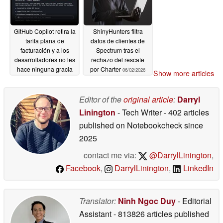
GitHub Copilot retira la
ShinyHunters filtra
tarifa plana de
datos de clientes de
facturación y a los
Spectrum tras el
desarrolladores no les
rechazo del rescate
hace ninguna gracia
por Charter
06/02/2026
Show more articles
06/02/2026
Editor of the
original article
:
Darryl
Linington
- Tech Writer
- 402 articles
published on Notebookcheck
since
2025
contact me via:
@DarrylLinington
,
Facebook
,
DarrylLinington
,
LinkedIn
Translator:
Ninh Ngoc Duy
- Editorial
Assistant
- 813826 articles published