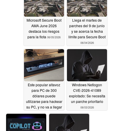
Microsoft Secure Boot
Llega el martes de
AMA June 2026
parches del 9 de junio
destaca los riesgos
y se acerca la fecha
para la flota
límite para Secure Boot
06/05/2026
06/04/2026
Este popular altavoz
Windows Netlogon
para PC de 300
CVE-2026-41089
dólares puede
explotado: Se necesita
utilizarse para hackear
un parche prioritario
su PC, y no va a llegar
06/03/2026
ningún parche
06/03/2026