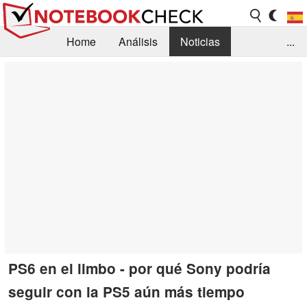
Home
Análisis
Noticias
...
FAQ/Técnica
Biblioteca
Orientación para la Compra
Busca
Contacto
PS6 en el limbo - por qué Sony podría
seguir con la PS5 aún más tiempo