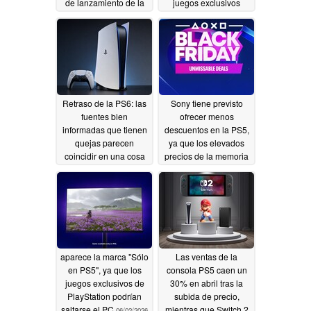
de lanzamiento de la
juegos exclusivos
PS6 y del Proyecto
06/30/2026
Helix hasta 2030 o
más adelante
06/30/2026
Retraso de la PS6: las
Sony tiene previsto
fuentes bien
ofrecer menos
informadas que tienen
descuentos en la PS5,
quejas parecen
ya que los elevados
coincidir en una cosa
precios de la memoria
están mermando los
06/23/2026
beneficios de la
consola
06/20/2026
aparece la marca "Sólo
Las ventas de la
en PS5", ya que los
consola PS5 caen un
juegos exclusivos de
30% en abril tras la
PlayStation podrían
subida de precio,
saltarse el PC
mientras que Switch 2
06/02/2026