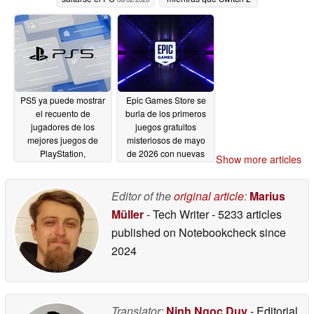
domina
05/20/2026
PS5 ya puede mostrar
Epic Games Store se
el recuento de
burla de los primeros
jugadores de los
juegos gratuitos
mejores juegos de
misteriosos de mayo
PlayStation,
de 2026 con nuevas
Show more articles
exponiendo datos
pistas
05/12/2026
similares a los de
Steam
Editor of the
original article
:
Marius
05/16/2026
Müller
- Tech Writer
- 5233 articles
published on Notebookcheck
since
2024
Translator:
Ninh Ngoc Duy
- Editorial