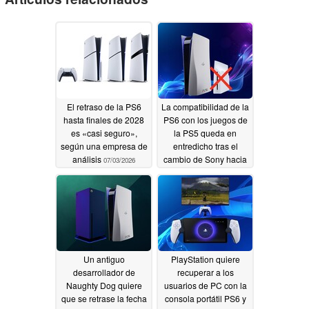
El retraso de la PS6
La compatibilidad de la
hasta finales de 2028
PS6 con los juegos de
es «casi seguro»,
la PS5 queda en
según una empresa de
entredicho tras el
análisis
cambio de Sony hacia
07/03/2026
un modelo totalmente
digital
07/02/2026
Un antiguo
PlayStation quiere
desarrollador de
recuperar a los
Naughty Dog quiere
usuarios de PC con la
que se retrase la fecha
consola portátil PS6 y