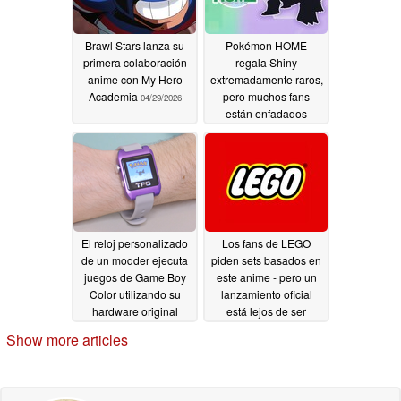
Brawl Stars lanza su
Pokémon HOME
primera colaboración
regala Shiny
anime con My Hero
extremadamente raros,
Academia
pero muchos fans
04/29/2026
están enfadados
04/28/2026
El reloj personalizado
Los fans de LEGO
de un modder ejecuta
piden sets basados en
juegos de Game Boy
este anime - pero un
Color utilizando su
lanzamiento oficial
hardware original
está lejos de ser
seguro
04/28/2026
04/20/2026
Show more articles