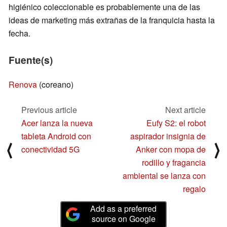
higiénico coleccionable es probablemente una de las
ideas de marketing más extrañas de la franquicia hasta la
fecha.
Fuente(s)
Renova
(coreano)
Previous article
Next article
Acer lanza la nueva
Eufy S2: el robot
tableta Android con
aspirador insignia de
⟨
⟩
conectividad 5G
Anker con mopa de
rodillo y fragancia
ambiental se lanza con
regalo
Add as a preferred
source on Google