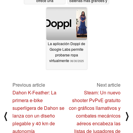
ofrece una
baterías más grandes y
compensación
otras actualizaciones
07/03/2025
07/01/2025
La aplicación Doppl de
Google Labs permite
probarse ropa
virtualmente
06/30/2025
Previous article
Next article
Dahon K-Feather: La
Steam: Un nuevo
primera e-bike
shooter PvPvE gratuito
superligera de Dahon se
con gráficos llamativos y
⟨
⟩
lanza con un diseño
combates mecánicos
plegable y 40 km de
aéreos encabeza las
autonomía
listas de jugadores de