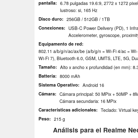
pantalla
6.78 pulgadas 19.6:9, 2772 x 1272 pix
lustroso: si, 165 Hz
Disco duro
256GB / 512GB / 1TB
Conexiones
USB-C Power Delivery (PD), 1 Infra
Accelerometer, gyroscope, proximi
Equipamento de red
802.11 a/​b/​g/​n/​ac/​ax/​be (a/b/g/n = Wi-Fi 4/ac = 
Wi-Fi 7), Bluetooth 6.0, GSM, UMTS, LTE, 5G, D
Tamaño
Alto x ancho x profundidad (en mm): 8.
Battería
8000 mAh
Sistema Operativo
Android 16
Cámara
Cámara principal: 50 MPix + 50MP + 8
Cámara secundaria: 16 MPix
Características adicionales
Teclado: Virtual k
Peso
215 g
Análisis para el Realme Ne