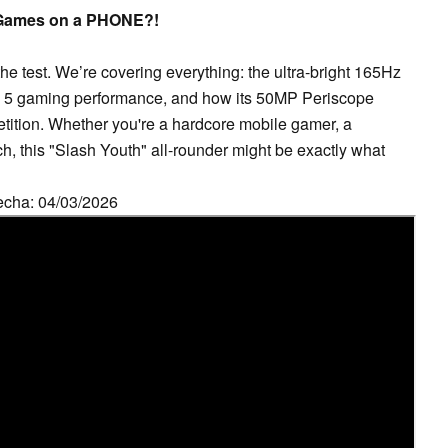
 Games on a PHONE?!
the test. We’re covering everything: the ultra-bright 165Hz
 5 gaming performance, and how its 50MP Periscope
tition. Whether you're a hardcore mobile gamer, a
ch, this "Slash Youth" all-rounder might be exactly what
Fecha: 04/03/2026