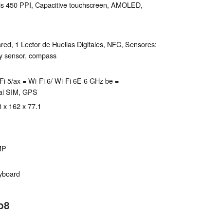
els 450 PPI, Capacitive touchscreen, AMOLED,
red, 1 Lector de Huellas Digitales, NFC, Sensores:
ty sensor, compass
Wi-Fi 5/ax = Wi-Fi 6/ Wi-Fi 6E 6 GHz be =
ual SIM, GPS
3 x 162 x 77.1
MP
eyboard
o8