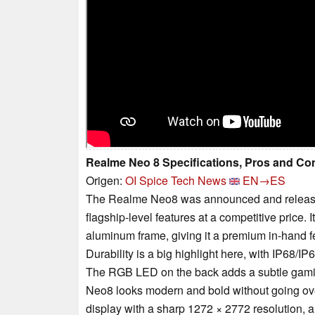
Realme Neo 8 Specifications, Pros and Co
Origen:
OI Spice Tech News
EN→ES
The Realme Neo8 was announced and released 
flagship-level features at a competitive price. 
aluminum frame, giving it a premium in-hand fe
Durability is a big highlight here, with IP68/IP
The RGB LED on the back adds a subtle gaming
Neo8 looks modern and bold without going o
display with a sharp 1272 × 2772 resolution, 