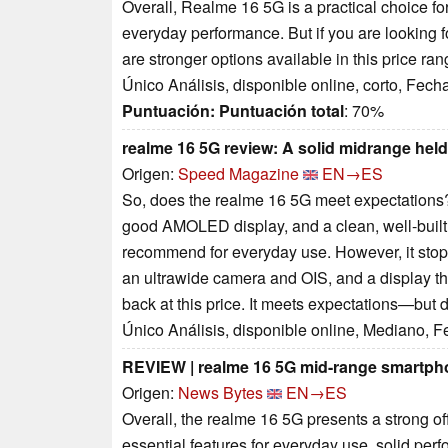
Overall, Realme 16 5G is a practical choice for 
everyday performance. But if you are looking f
are stronger options available in this price ran
Único Análisis, disponible online, corto, Fech
Puntuación:
Puntuación total
: 70%
realme 16 5G review: A solid midrange he
Origen:
Speed Magazine
EN→ES
So, does the realme 16 5G meet expectations? Fo
good AMOLED display, and a clean, well-built 
recommend for everyday use. However, it stop
an ultrawide camera and OIS, and a display that
back at this price. It meets expectations—but 
Único Análisis, disponible online, Mediano, 
REVIEW | realme 16 5G mid-range smartph
Origen:
News Bytes
EN→ES
Overall, the realme 16 5G presents a strong o
essential features for everyday use, solid p