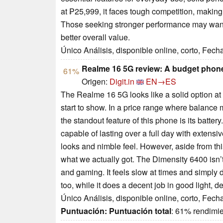
at ₱25,999, it faces tough competition, making i
Those seeking stronger performance may want 
better overall value.
Único Análisis, disponible online, corto, Fech
Realme 16 5G review: A budget phone
61%
Origen:
Digit.in
EN→ES
The Realme 16 5G looks like a solid option at f
start to show. In a price range where balance 
the standout feature of this phone is its batter
capable of lasting over a full day with extensi
looks and nimble feel. However, aside from thi
what we actually got. The Dimensity 6400 isn’t
and gaming. It feels slow at times and simply
too, while it does a decent job in good light, d
Único Análisis, disponible online, corto, Fech
Puntuación:
Puntuación total
: 61% rendimi