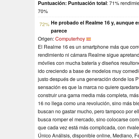
Puntuación:
Puntuación total
: 71% rendimi
70%
He probado el Realme 16 y, aunque es
72%
parece
Origen:
Computerhoy
El Realme 16 es un smartphone más que correcto
rendimiento ni cámara Realme sigue apretand
móviles con mucha batería y diseños resultone
ido creciendo a base de modelos muy comedido
justo después de una generación donde los P
sensación es que la marca no quiere quedarse
construir una gama media más completa, más s
16 no llega como una revolución, sino más b
buscan no gastar mucho, pero tampoco por ell
busca romper el mercado, sino colocarse com
que cada vez está más complicada, con rival
Único Análisis, disponible online, Mediano, 