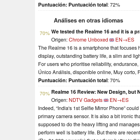
Puntuación:
Puntuación total
: 72%
Análises en otras idiomas
We tested the Realme 16 and it is a p
70%
Origen:
Chrome Unboxed
EN→ES
The Realme 16 is a smartphone that focuses he
display, outstanding battery life, a slim and l
For users who prioritise reliability, endurance,
Único Análisis, disponible online, Muy corto,
Puntuación:
Puntuación total
: 70%
Realme 16 Review: New Design, but 
70%
Origen:
NDTV Gadgets
EN→ES
Indeed, “India's 1st Selfie Mirror Phone” cou
primary camera sensor. It is also a bit ironic t
supposed to do the heavy lifting and manages
perform well is battery life. But there are re