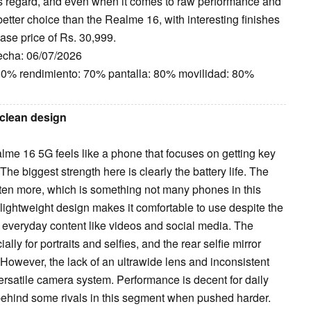
his regard, and even when it comes to raw performance and
etter choice than the Realme 16, with interesting finishes
ase price of Rs. 30,999.
Fecha: 06/07/2026
 60% rendimiento: 70% pantalla: 80% movilidad: 80%
 clean design
alme 16 5G feels like a phone that focuses on getting key
 The biggest strength here is clearly the battery life. The
often more, which is something not many phones in this
d lightweight design makes it comfortable to use despite the
r everyday content like videos and social media. The
ly for portraits and selfies, and the rear selfie mirror
 However, the lack of an ultrawide lens and inconsistent
ersatile camera system. Performance is decent for daily
behind some rivals in this segment when pushed harder.