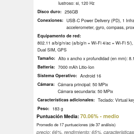
lustroso: si, 120 Hz
Disco duro
256GB
Conexiones
USB-C Power Delivery (PD), 1 Infra
accelerometer, gyro, compass, prox
Equipamento de red
802.11 a/b/g/n/ac (a/b/g/n = Wi-Fi 4/ac = Wi-Fi 5
Dual SIM, GPS
Tamaño
Alto x ancho x profundidad (en mm): 8.1
Battería
7000 mAh Litio-Ion
Sistema Operativo
Android 16
Cámara
Cámara principal: 50 MPix
Cámara secundaria: 50 MPix
Características adicionales
Teclado: Virtual k
Peso
183 g
70.06%
- medio
Puntuación Media:
Promedio de
17
puntuaciones (de
37
análisis)
precio: 66%, rendimiento: 65%, característica