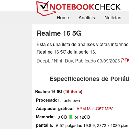
Home
Análisis
Noticias
Realme 16 5G
Ésta es una lista de análises y otras informa
Realme 16 5G de la serie 16.
DeepL / Ninh Duy,
Publicado
03/09/2026
🇩
Especificaciones de Portáti
Realme 16 5G (
16 Serie
)
Procesador
unknown
Adaptador gráfico
ARM Mali-G57 MP2
Memoría
8 GB
, or 12GB
pantalla
6.57 pulgadas 19.8:9, 2372 x 1080 pix