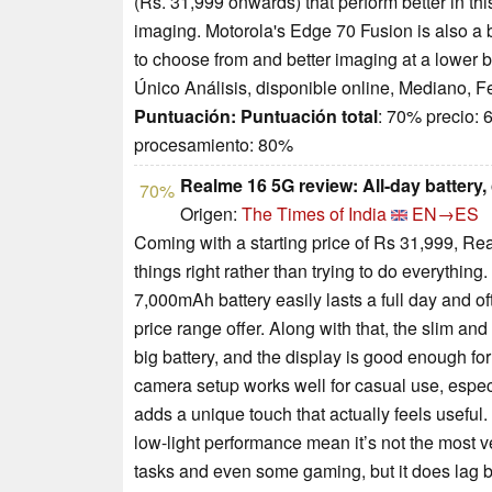
(Rs. 31,999 onwards) that perform better in t
imaging. Motorola's Edge 70 Fusion is also a b
to choose from and better imaging at a lower b
Único Análisis, disponible online, Mediano, 
Puntuación:
Puntuación total
: 70% precio:
procesamiento: 80%
Realme 16 5G review: All-day battery,
70%
Origen:
The Times of India
EN→ES
Coming with a starting price of Rs 31,999, Re
things right rather than trying to do everything.
7,000mAh battery easily lasts a full day and 
price range offer. Along with that, the slim an
big battery, and the display is good enough fo
camera setup works well for casual use, especial
adds a unique touch that actually feels useful.
low-light performance mean it’s not the most v
tasks and even some gaming, but it does lag 