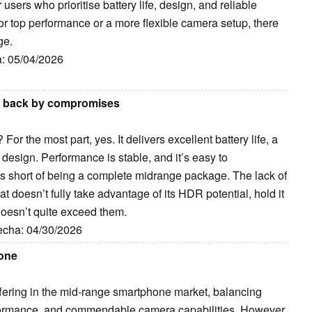
users who prioritise battery life, design, and reliable
or top performance or a more flexible camera setup, there
ge.
a: 05/04/2026
ld back by compromises
r the most part, yes. It delivers excellent battery life, a
design. Performance is stable, and it’s easy to
s short of being a complete midrange package. The lack of
 doesn’t fully take advantage of its HDR potential, hold it
doesn’t quite exceed them.
Fecha: 04/30/2026
one
ffering in the mid-range smartphone market, balancing
erformance, and commendable camera capabilities. However,