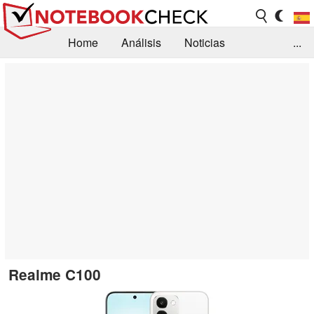
Home
Análisis
Noticias
...
FAQ/Técnica
Biblioteca
Orientación para la Compra
Busca
Contacto
Realme C100