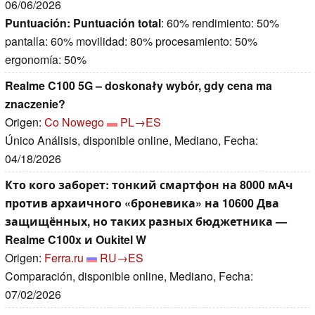
06/06/2026
Puntuación:
Puntuación total
: 60% rendimiento: 50%
pantalla: 60% movilidad: 80% procesamiento: 50%
ergonomía: 50%
Realme C100 5G – doskonały wybór, gdy cena ma
znaczenie?
Origen:
Co Nowego
PL→ES
Único Análisis, disponible online, Mediano, Fecha:
04/18/2026
Кто кого заборет: тонкий смартфон на 8000 мАч
против архаичного «броневика» на 10600 Два
защищённых, но таких разных бюджетника —
Realme C100x и Oukitel W
Origen:
Ferra.ru
RU→ES
Comparación, disponible online, Mediano, Fecha:
07/02/2026