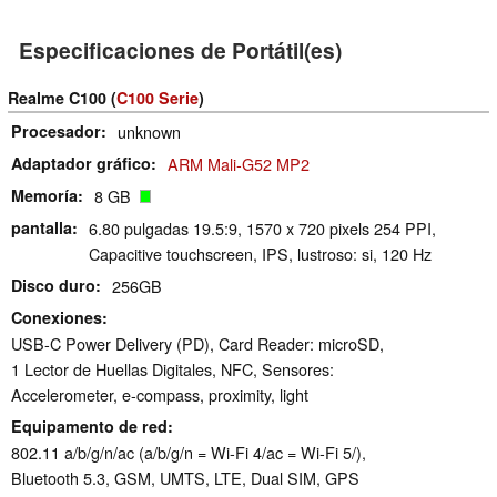
Especificaciones de Portátil(es)
Realme C100 (
C100 Serie
)
Procesador
unknown
Adaptador gráfico
ARM Mali-G52 MP2
Memoría
8 GB
pantalla
6.80 pulgadas 19.5:9, 1570 x 720 pixels 254 PPI,
Capacitive touchscreen, IPS, lustroso: si, 120 Hz
Disco duro
256GB
Conexiones
USB-C Power Delivery (PD), Card Reader: microSD,
1 Lector de Huellas Digitales, NFC, Sensores:
Accelerometer, e-compass, proximity, light
Equipamento de red
802.11 a/b/g/n/ac (a/b/g/n = Wi-Fi 4/ac = Wi-Fi 5/),
Bluetooth 5.3, GSM, UMTS, LTE, Dual SIM, GPS