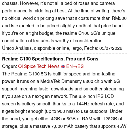
chassis. However, it’s not all a bed of roses and camera
performance is middling at best. At the time of writing, there’s
no official word on pricing save that it costs more than RM500
and is expected to be priced slightly north of that price band.
If you’re on a tight budget, the realme C100 5G’s unique
combination of features is worthy of consideration.
Único Análisis, disponible online, largo, Fecha: 05/07/2026
Realme C100 Specifications, Pros and Cons
Origen:
OI Spice Tech News
EN→ES
The Realme C100 5G is built for speed and long-lasting
power. It runs on a MediaTek Dimensity 6300 chip with 5G
support, meaning faster downloads and smoother streaming
if you are on a next-gen network. The 6.8-inch IPS LCD
screen is buttery smooth thanks to a 144Hz refresh rate, and
it gets bright enough (up to 900 nits) to use outdoors. Under
the hood, you get either 4GB or 6GB of RAM with 128GB of
storage, plus a massive 7,000 mAh battery that supports 45W