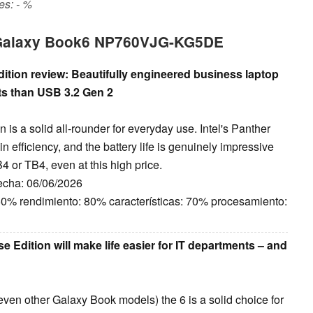
es: - %
 Galaxy Book6 NP760VJG-KG5DE
tion review: Beautifully engineered business laptop
orts than USB 3.2 Gen 2
s a solid all-rounder for everyday use. Intel's Panther
n efficiency, and the battery life is genuinely impressive
4 or TB4, even at this high price.
Fecha: 06/06/2026
60% rendimiento: 80% características: 70% procesamiento:
Edition will make life easier for IT departments – and
r even other Galaxy Book models) the 6 is a solid choice for