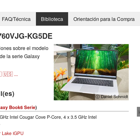
FAQ/Técnica
Biblioteca
Orientación para la Compra
P760VJG-KG5DE
ciones sobre el modelo
 la serie Galaxy

🇺🇸
...
l(es)
ⓘ Daniel Schmidt
laxy Book6 Serie
)
 GHz Intel Cougar Cove P-Core, 4 x 3.5 GHz Intel
e
er Lake iGPU