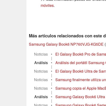
móviles
.
Más artículos relacionados con este d
Samsung Galaxy Book6 NP760VJG-KG5DE
(
Noticias
•
El Galaxy Book6 Pro de Samsun
|
Análisis
•
Análisis del portátil Samsun
|
Noticias
•
El Galaxy Book6 Ultra de Sams
|
Noticias
•
Samsung finalmente utiliza un
|
Noticias
•
Samsung copia el Apple MacBoo
|
Análisis
•
Samsung Galaxy Book6 Ultra - 
|
Noticias
•
Samsung Galaxy Book6 Series 