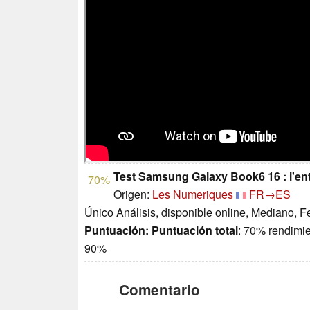
Test Samsung Galaxy Book6 16 : l'e
70%
Origen:
Les Numeriques
FR→ES
Único Análisis, disponible online, Mediano, 
Puntuación:
Puntuación total
: 70% rendimi
90%
Comentario