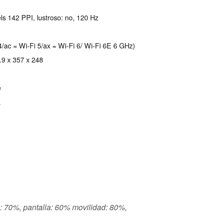
ls 142 PPI, lustroso: no, 120 Hz
4/ac = Wi-Fi 5/ax = Wi-Fi 6/ Wi-Fi 6E 6 GHz)
.9 x 357 x 248
e
a
s: 70%, pantalla: 60% movilidad: 80%,