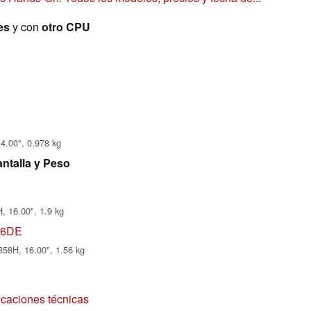
es
y con
otro CPU
14.00", 0.978 kg
ntalla y Peso
, 16.00", 1.9 kg
G6DE
358H, 16.00", 1.56 kg
icaciones técnicas