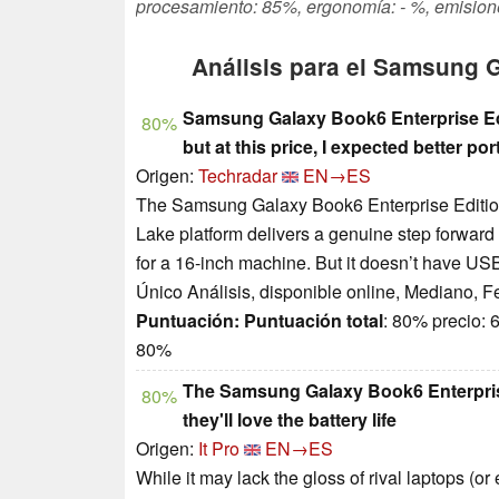
procesamiento: 85%, ergonomía: - %, emision
Análisis para el Samsung
Samsung Galaxy Book6 Enterprise Edi
80%
but at this price, I expected better p
Origen:
Techradar
EN→ES
The Samsung Galaxy Book6 Enterprise Edition i
Lake platform delivers a genuine step forward i
for a 16-inch machine. But it doesn’t have USB
Único Análisis, disponible online, Mediano, 
Puntuación:
Puntuación total
: 80% precio: 
80%
The Samsung Galaxy Book6 Enterprise 
80%
they'll love the battery life
Origen:
It Pro
EN→ES
While it may lack the gloss of rival laptops (o