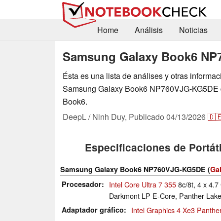
Home
Análisis
Noticias
Samsung Galaxy Book6 N
Ésta es una lista de análises y otras informa
Samsung Galaxy Book6 NP760VJG-KG5DE de
Book6.
DeepL / Ninh Duy,
Publicado
04/13/2026
🇩
Especificaciones de Portáti
Samsung Galaxy Book6 NP760VJG-KG5DE (
Ga
Procesador
Intel Core Ultra 7 355
8c/8t, 4 x 4.7
Darkmont LP E-Core, Panther Lak
Adaptador gráfico
Intel Graphics 4 Xe3 Panth