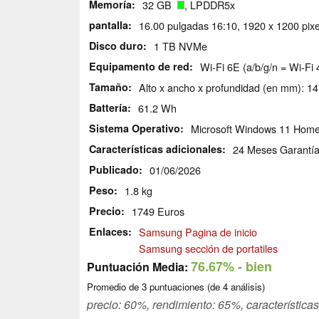
Memoría
32 GB
, LPDDR5x
pantalla
16.00 pulgadas 16:10, 1920 x 1200 pixe
Disco duro
1 TB NVMe
Equipamento de red
Wi-Fi 6E (a/b/g/n = Wi-Fi 
Tamaño
Alto x ancho x profundidad (en mm): 14
Battería
61.2 Wh
Sistema Operativo
Microsoft Windows 11 Hom
Características adicionales
24 Meses Garantí
Publicado
01/06/2026
Peso
1.8 kg
Precio
1749 Euros
Enlaces
Samsung Pagina de inicio
Samsung sección de portatiles
76.67%
- bien
Puntuación Media:
Promedio de
3
puntuaciones (de
4
análisis)
precio: 60%, rendimiento: 65%, característica