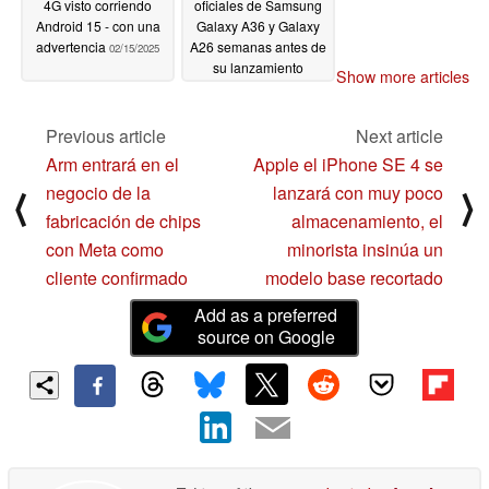
4G visto corriendo
oficiales de Samsung
Android 15 - con una
Galaxy A36 y Galaxy
advertencia
A26 semanas antes de
02/15/2025
su lanzamiento
Show more articles
02/14/2025
Previous article
Next article
Arm entrará en el
Apple el iPhone SE 4 se
negocio de la
lanzará con muy poco
⟨
⟩
fabricación de chips
almacenamiento, el
con Meta como
minorista insinúa un
cliente confirmado
modelo base recortado
Add as a preferred
source on Google