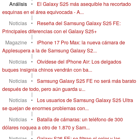
Análisis
•
El Galaxy S25 más asequible ha recortado
esquinas en el área equivocada - A...
|
Noticias
•
Reseña del Samsung Galaxy S25 FE:
Principales diferencias con el Galaxy S25+
|
Magazine
•
iPhone 17 Pro Max: la nueva cámara de
Applesupera a la de Samsung Galaxy S2...
|
Noticias
•
Olvídese del iPhone Air: Los delgados
buques insignia chinos vendrán con ba...
|
Noticias
•
Samsung Galaxy S25 FE no será más barato
después de todo, pero aún guarda u...
|
Noticias
•
Los usuarios de Samsung Galaxy S25 Ultra
se quejan de enormes problemas con...
|
Noticias
•
Batalla de cámaras: un teléfono de 300
dólares noquea a otro de 1.870 y Sam...
|
Noticias
•
Galaxy S25 FE: se filtran el color y las