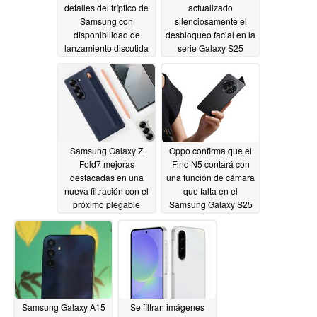
detalles del tríptico de
actualizado
Samsung con
silenciosamente el
disponibilidad de
desbloqueo facial en la
lanzamiento discutida
serie Galaxy S25
02/17/2025
02/17/2025
Samsung Galaxy Z
Oppo confirma que el
Fold7 mejoras
Find N5 contará con
destacadas en una
una función de cámara
nueva filtración con el
que falta en el
próximo plegable
Samsung Galaxy S25
establecido para
Ultra
02/15/2025
presentar una
debilidad clave
02/17/2025
Samsung Galaxy A15
Se filtran imágenes