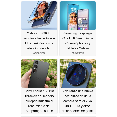
Galaxy El S26 FE
Samsung despliega
seguirá a los teléfonos
One UI 8.5 en más de
FE anteriores con la
40 smartphones y
elección del chip
tabletas Galaxy
05/08/2026
05/06/2026
Sony Xperia 1 VIII: la
Vivo lanza una nueva
filtración del modelo
actualización de la
europeo muestra el
cámara para el Vivo
rendimiento del
X300 Ultra y otros
Snapdragon 8 Elite
smartphones de gama
Gen 5 pero sólo 12 GB
alta
05/06/2026