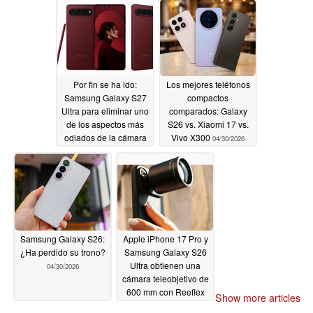
de RAM
05/06/2026
Por fin se ha ido:
Los mejores teléfonos
Samsung Galaxy S27
compactos
Ultra para eliminar uno
comparados: Galaxy
de los aspectos más
S26 vs. Xiaomi 17 vs.
odiados de la cámara
Vivo X300
04/30/2026
trasera Galaxy S26
Ultra
04/30/2026
Samsung Galaxy S26:
Apple iPhone 17 Pro y
¿Ha perdido su trono?
Samsung Galaxy S26
Ultra obtienen una
04/30/2026
cámara teleobjetivo de
600 mm con Reeflex
Show more articles
Ultra
04/29/2026