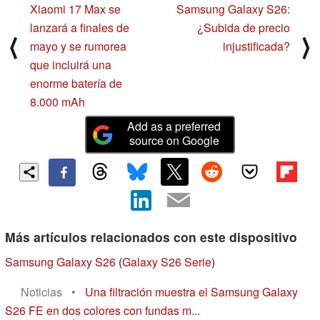
Xiaomi 17 Max se
Samsung Galaxy S26:
lanzará a finales de
¿Subida de precio
⟨
⟩
mayo y se rumorea
injustificada?
que incluirá una
enorme batería de
8.000 mAh
Add as a preferred
source on Google
Más artículos relacionados con este dispositivo
Samsung Galaxy S26
(
Galaxy S26 Serie
)
Noticias
•
Una filtración muestra el Samsung Galaxy
S26 FE en dos colores con fundas m...