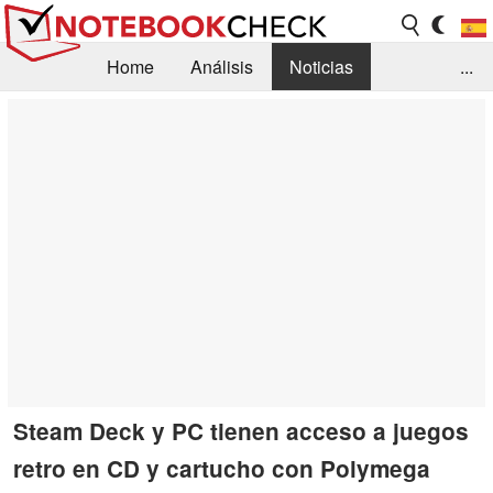
Home
Análisis
Noticias
...
FAQ/Técnica
Biblioteca
Orientación para la Compra
Busca
Contacto
Steam Deck y PC tienen acceso a juegos
retro en CD y cartucho con Polymega