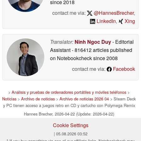
since 2018
contact me via:
@HannesBrecher
,
LinkedIn
,
Xing
Translator:
Ninh Ngoc Duy
- Editorial
Assistant
- 816412 articles published
on Notebookcheck
since 2008
contact me via:
Facebook
>
Análisis y pruebas de ordenadores portátiles y móviles teléfonos
>
Noticias
>
Archivo de noticias
>
Archivo de noticias 2026 04
> Steam Deck
y PC tienen acceso a juegos retro en CD y cartucho con Polymega Remix
Hannes Brecher, 2026-04-22 (Update: 2026-04-22)
Cookie Settings
| 05.08.2026 03:52
* If you buy something via one of our affiliate links, Notebookcheck may