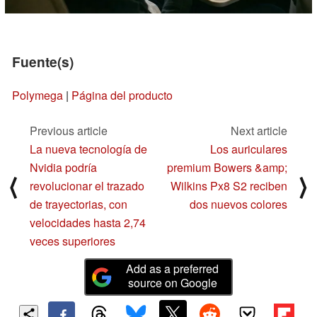
Fuente(s)
Polymega
|
Página del producto
Previous article
Next article
La nueva tecnología de
Los auriculares
Nvidia podría
premium Bowers &amp;
⟨
⟩
revolucionar el trazado
Wilkins Px8 S2 reciben
de trayectorias, con
dos nuevos colores
velocidades hasta 2,74
veces superiores
Add as a preferred
source on Google