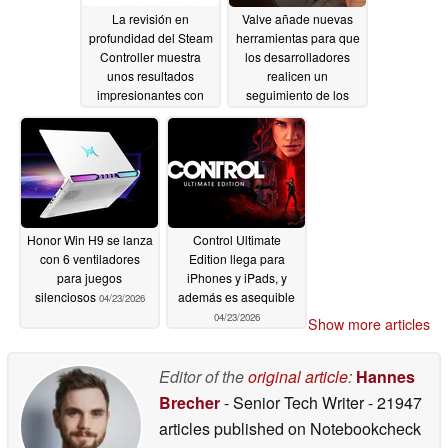
La revisión en
Valve añade nuevas
profundidad del Steam
herramientas para que
Controller muestra
los desarrolladores
unos resultados
realicen un
impresionantes con
seguimiento de los
una excelente
datos de framerate de
capacidad de
Steam Deck y de los
reparación
comentarios de los
04/28/2026
jugadores para ayudar
a mejorar el
rendimiento
04/24/2026
Honor Win H9 se lanza
Control Ultimate
con 6 ventiladores
Edition llega para
para juegos
iPhones y iPads, y
silenciosos
además es asequible
04/23/2026
04/23/2026
Show more articles
Editor of the
original article
:
Hannes
Brecher
- Senior Tech Writer
- 21947
articles published on Notebookcheck