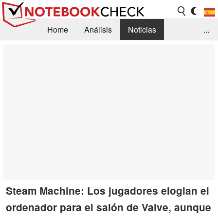
Home
Análisis
Noticias
...
FAQ/Técnica
Biblioteca
Orientación para la Compra
Busca
Contacto
Steam Machine: Los jugadores elogian el
ordenador para el salón de Valve, aunque