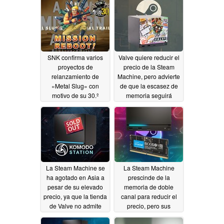
escasez de memoria
07/03/2026
06/28/2026
SNK confirma varios
Valve quiere reducir el
proyectos de
precio de la Steam
relanzamiento de
Machine, pero advierte
«Metal Slug» con
de que la escasez de
motivo de su 30.º
memoria seguirá
aniversario
existiendo
06/27/2026
06/27/2026
La Steam Machine se
La Steam Machine
ha agotado en Asia a
prescinde de la
pesar de su elevado
memoria de doble
precio, ya que la tienda
canal para reducir el
de Valve no admite
precio, pero sus
reservas
especificaciones
06/24/2026