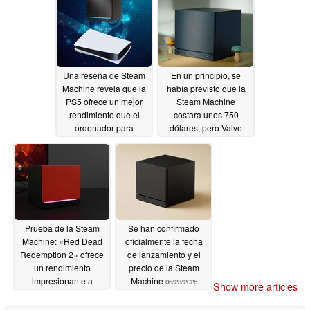
limitan el rendimiento
06/23/2026
Una reseña de Steam
En un principio, se
Machine revela que la
había previsto que la
PS5 ofrece un mejor
Steam Machine
rendimiento que el
costara unos 750
ordenador para
dólares, pero Valve
videojuegos de Valve
afirma que ha sufrido
un aumento de precio
06/23/2026
similar al de la Steam
Deck
06/23/2026
Prueba de la Steam
Se han confirmado
Machine: «Red Dead
oficialmente la fecha
Redemption 2» ofrece
de lanzamiento y el
un rendimiento
precio de la Steam
impresionante a
Machine
06/23/2026
Show more articles
1440p, pero hay
algunas limitaciones