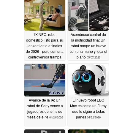
07/08/2026
1X NEO: robot
Asombroso control de
doméstico listo para su
la motricidad fina: Un
lanzamiento a finales
robot rompe un huevo
de 2026 - pero con una
con una mano y toca el
controvertida trampa
piano
05/07/2026
05/13/2026
Avance de la IA: Un
El nuevo robot EBO
robot de Sony vence a
Max es como un Furby
jugadores de tenis de
que le sigue a todas
mesa de élite
partes
04/24/2026
04/22/2026