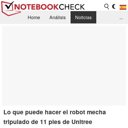
Home
Análisis
Noticias
...
FAQ/Técnica
Biblioteca
Orientación para la Compra
Busca
Contacto
Lo que puede hacer el robot mecha
tripulado de 11 pies de Unitree