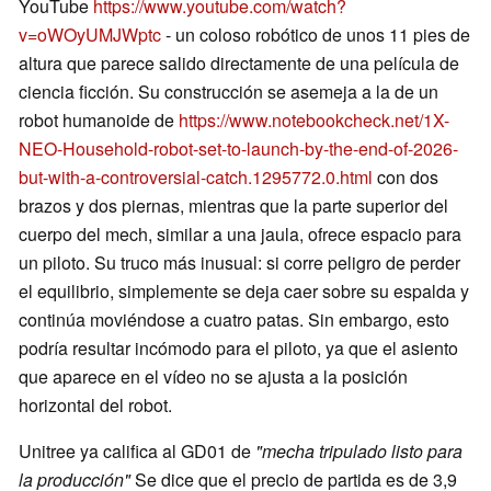
YouTube
https://www.youtube.com/watch?
v=oWOyUMJWptc
- un coloso robótico de unos 11 pies de
altura que parece salido directamente de una película de
ciencia ficción. Su construcción se asemeja a la de un
robot humanoide de
https://www.notebookcheck.net/1X-
NEO-Household-robot-set-to-launch-by-the-end-of-2026-
but-with-a-controversial-catch.1295772.0.html
con dos
brazos y dos piernas, mientras que la parte superior del
cuerpo del mech, similar a una jaula, ofrece espacio para
un piloto. Su truco más inusual: si corre peligro de perder
el equilibrio, simplemente se deja caer sobre su espalda y
continúa moviéndose a cuatro patas. Sin embargo, esto
podría resultar incómodo para el piloto, ya que el asiento
que aparece en el vídeo no se ajusta a la posición
horizontal del robot.
Unitree ya califica al GD01 de
"mecha tripulado listo para
la producción"
Se dice que el precio de partida es de 3,9