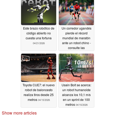
Este brazo robótico de
Un corredor ugandés
código abierto no
pierde el récord
cuesta una fortuna
mundial de maratón
ante un robot chino -
04/21/2026
consulte las
especificaciones
04/19/2026
Toyota CUE7: el nuevo
Usain Bolt se acerca:
robot de baloncesto
un robot humanoide
realiza tiros desde 25
alcanza los 10,1 m/s
metros
en un sprint de 100
04/15/2026
metros
04/15/2026
Show more articles