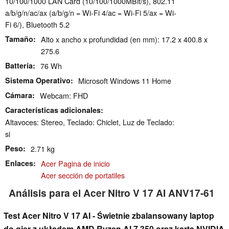
10/100/1000 LAN Card (10/100/1000MBit/s), 802.11
a/b/g/n/ac/ax (a/b/g/n = Wi-Fi 4/ac = Wi-Fi 5/ax = Wi-
Fi 6/), Bluetooth 5.2
Tamaño
Alto x ancho x profundidad (en mm): 17.2 x 400.8 x
275.6
Battería
76 Wh
Sistema Operativo
Microsoft Windows 11 Home
Cámara
Webcam: FHD
Características adicionales
Altavoces: Stereo, Teclado: Chiclet, Luz de Teclado:
si
Peso
2.71 kg
Enlaces
Acer Pagina de inicio
Acer sección de portatiles
Análisis para el Acer Nitro V 17 AI ANV17-61
Test Acer Nitro V 17 AI - Świetnie zbalansowany laptop
do gier z układem AMD Ryzen AI 7 350 oraz kartą NVIDIA