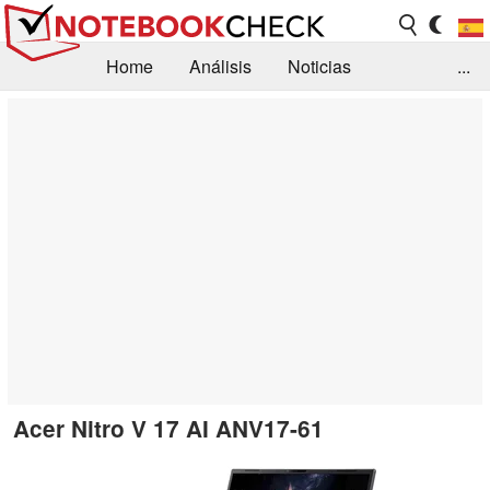
Home
Análisis
Noticias
...
FAQ/Técnica
Biblioteca
Orientación para la Compra
Busca
Contacto
Acer Nitro V 17 AI ANV17-61