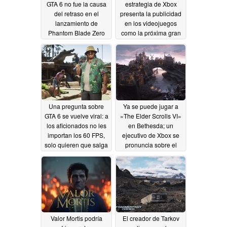
GTA 6 no fue la causa
estrategia de Xbox
del retraso en el
presenta la publicidad
lanzamiento de
en los videojuegos
Phantom Blade Zero
como la próxima gran
tendencia en el sector
06/14/2026
06/13/2026
Una pregunta sobre
Ya se puede jugar a
GTA 6 se vuelve viral: a
«The Elder Scrolls VI»
los aficionados no les
en Bethesda; un
importan los 60 FPS,
ejecutivo de Xbox se
solo quieren que salga
pronuncia sobre el
el juego
juego
06/12/2026
06/12/2026
Valor Mortis podría
El creador de Tarkov