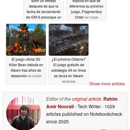
sufrir un retraso
explica en qué se
después de que la
diferencia su próximo
fecha de lanzamiento
juego, Fragmentary
de GTA 6 provoque un
Order
06/10/2026
atasco de juegos en
septiembre
06/11/2026
El juego oficial 3D
¿El próximo OGame?
Killer Bean debuta en
El juego gratuito de
Steam tras años de
estrategia 4X en línea
desarrollo
se lanza en Steam
06/10/2026
06/09/2026
Show more articles
Editor of the
original article
:
Rahim
Amir Noorali
- Tech Writer
- 1029
articles published on Notebookcheck
since 2025