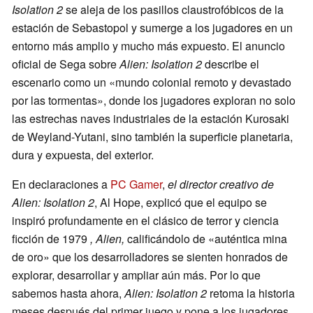
Isolation 2
se aleja de los pasillos claustrofóbicos de la
estación de Sebastopol y sumerge a los jugadores en un
entorno más amplio y mucho más expuesto. El anuncio
oficial de Sega sobre
Alien: Isolation 2
describe el
escenario como un «mundo colonial remoto y devastado
por las tormentas», donde los jugadores exploran no solo
las estrechas naves industriales de la estación Kurosaki
de Weyland-Yutani, sino también la superficie planetaria,
dura y expuesta, del exterior.
En declaraciones a
PC Gamer
,
el director creativo de
Alien: Isolation 2
, Al Hope, explicó que el equipo se
inspiró profundamente en el clásico de terror y ciencia
ficción de 1979
, Alien,
calificándolo de «auténtica mina
de oro» que los desarrolladores se sienten honrados de
explorar, desarrollar y ampliar aún más. Por lo que
sabemos hasta ahora,
Alien: Isolation 2
retoma la historia
meses después del primer juego y pone a los jugadores