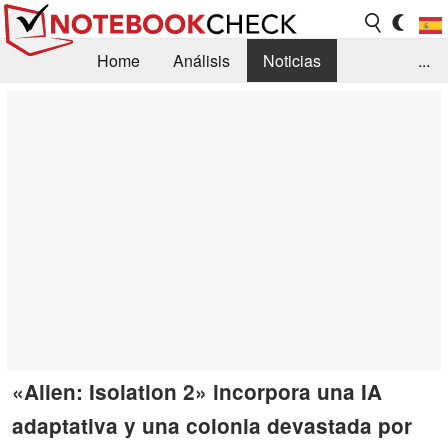
Home
Análisis
Noticias
...
FAQ/Técnica
Biblioteca
Orientación para la Compra
Busca
Contacto
«Alien: Isolation 2» incorpora una IA
adaptativa y una colonia devastada por