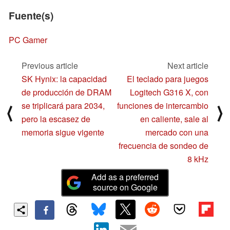
Fuente(s)
PC Gamer
Previous article
Next article
SK Hynix: la capacidad
El teclado para juegos
de producción de DRAM
Logitech G316 X, con
se triplicará para 2034,
funciones de intercambio
⟨
⟩
pero la escasez de
en caliente, sale al
memoria sigue vigente
mercado con una
frecuencia de sondeo de
8 kHz
Add as a preferred
source on Google