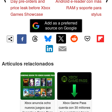
Day pre-orders and
Android e-reader con más
price leak before Xbox
RAM y soporte para
Games Showcase
stylus
Add as a preferred
source on Google
Artículos relacionados
Xbox anuncia ocho
Xbox Game Pass
nuevos juegos que
cuenta con 30 millones