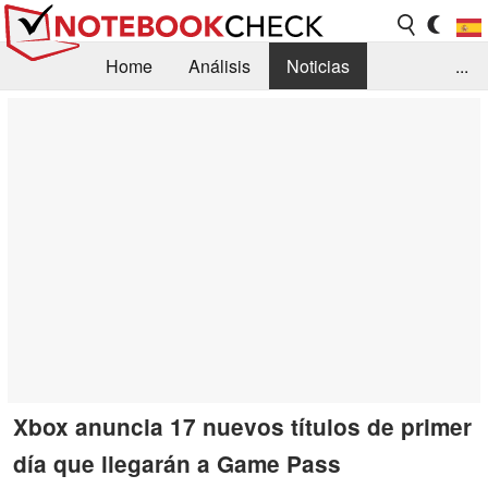
Home
Análisis
Noticias
...
FAQ/Técnica
Biblioteca
Orientación para la Compra
Busca
Contacto
Xbox anuncia 17 nuevos títulos de primer
día que llegarán a Game Pass