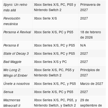
Xbox Series X/S, PC, PS5 y
Primavera de
Spyro: Un reino
Nintendo Switch 2
2027
más allá
Xbox Serie X/S
2027
Revolución
mecánica
Xbox Serie X/S, PC y PS5
18 de febrero
Persona 4 Revival
de 2026
Xbox Series X/S, PC y PS5
N/A
Persona 6
Xbox Series X/S, PC y PS5
2027
State of Decay 3
Xbox Series X/S y PC
2027
Bad Magpie
Xbox Serie X/S, PC, PS5 y
Principios de
Wo Long 2:
Nintendo Switch 2
2027
Wings of Ember
Xbox Series X/S, PC, y PS5
Marzo de 2027
Únete a nosotros
Xbox Serie X/S, PC y PS5
2027
Senua
Xbox Series X/S, PC, PS5, y
29 de
Mazmorras
Nintendo Switch, y Switch 2
septiembre de
Minecraft II