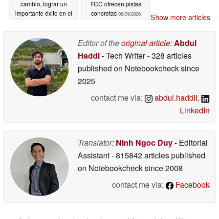
cambio, lograr un
FCC ofrecen pistas
importante éxito en el
concretas
06/09/2026
Show more articles
ámbito editorial
06/12/2026
Editor of the
original article
:
Abdul
Haddi
- Tech Writer
- 328 articles
published on Notebookcheck
since
2025
contact me via:
abdul.haddii
,
LinkedIn
Translator:
Ninh Ngoc Duy
- Editorial
Assistant
- 815842 articles published
on Notebookcheck
since 2008
contact me via:
Facebook