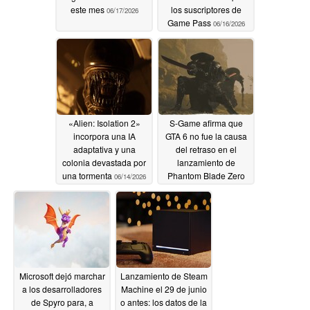
este mes
los suscriptores de
06/17/2026
Game Pass
06/16/2026
«Alien: Isolation 2»
S-Game afirma que
incorpora una IA
GTA 6 no fue la causa
adaptativa y una
del retraso en el
colonia devastada por
lanzamiento de
una tormenta
Phantom Blade Zero
06/14/2026
06/14/2026
Microsoft dejó marchar
Lanzamiento de Steam
a los desarrolladores
Machine el 29 de junio
de Spyro para, a
o antes: los datos de la