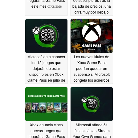
llegarán a Game Pass
de suscriptores tras la
este mes
bajada de precios, una
07/08/2026
cifra muy por debajo
del objetivo de 77
millones
07/07/2026
Microsoft da a conocer
Los nuevos títulos de
los 12 juegos que
Xbox Game Pass
dejarán de estar
podrían quedar en
disponibles en Xbox
suspenso si Microsoft
Game Pass en julio de
congela los acuerdos
2026
de publicación
07/02/2026
06/29/2026
Xbox anuncia cinco
Microsoft añade 51
nuevos juegos que
títulos más a «Stream
llegarán a Game Pass
Your Own Game» para