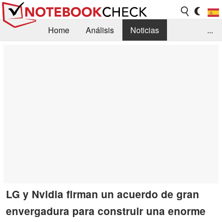
Home
Análisis
Noticias
...
FAQ/Técnica
Biblioteca
Orientación para la Compra
Busca
Contacto
LG y Nvidia firman un acuerdo de gran
envergadura para construir una enorme