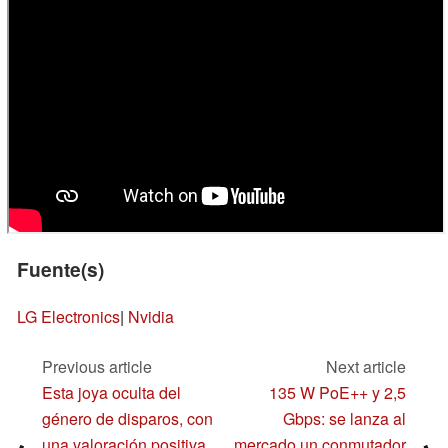
Fuente(s)
LG Electronics
|
Nvidia
Previous article
Next article
Esta joya oculta del
135 W PoE++ y 2,5
género de disparos, con
Gbps: se lanza al
una valoración positiva
mercado un conmutador