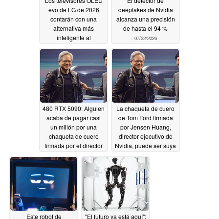
Los televisores OLED
El detector de
evo de LG de 2026
deepfakes de Nvidia
contarán con una
alcanza una precisión
alternativa más
de hasta el 94 %
inteligente al
07/22/2026
«Filmmaker Mode»
07/22/2026
480 RTX 5090: Alguien
La chaqueta de cuero
acaba de pagar casi
de Tom Ford firmada
un millón por una
por Jensen Huang,
chaqueta de cuero
director ejecutivo de
firmada por el director
Nvidia, puede ser suya
ejecutivo de Nvidia.
ahora por el precio de
16 tarjetas gráficas
07/18/2026
RTX 5090.
07/11/2026
Este robot de
"El futuro ya está aquí":