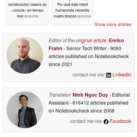
construcción casera se
Por qué este robot
«coloca» en tiempo
humanoide necesita
real
cuatro brazos
06/20/2026
05/23/2026
Show more articles
Editor of the
original article
:
Enrico
Frahn
- Senior Tech Writer
- 9093
articles published on Notebookcheck
since 2021
contact me via:
LinkedIn
Translator:
Ninh Ngoc Duy
- Editorial
Assistant
- 816412 articles published
on Notebookcheck
since 2008
contact me via:
Facebook