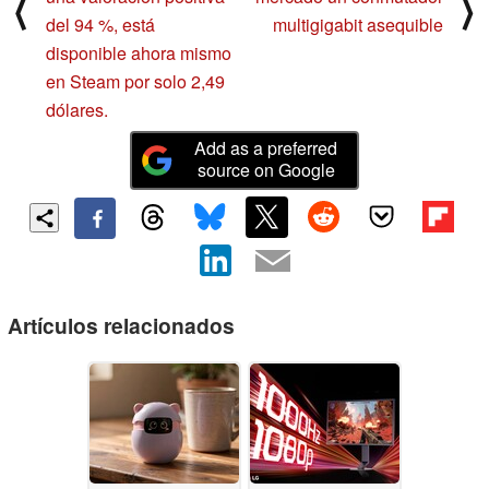
⟨
⟩
del 94 %, está
multigigabit asequible
disponible ahora mismo
en Steam por solo 2,49
dólares.
Add as a preferred
source on Google
Artículos relacionados