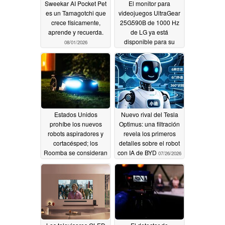
Sweekar AI Pocket Pet
El monitor para
es un Tamagotchi que
videojuegos UltraGear
crece físicamente,
25G590B de 1000 Hz
aprende y recuerda.
de LG ya está
disponible para su
08/01/2026
compra por 999,99
dólares.
07/31/2026
Estados Unidos
Nuevo rival del Tesla
prohíbe los nuevos
Optimus: una filtración
robots aspiradores y
revela los primeros
cortacésped; los
detalles sobre el robot
Roomba se consideran
con IA de BYD
07/26/2026
ahora una amenaza
para la seguridad
nacional
07/30/2026