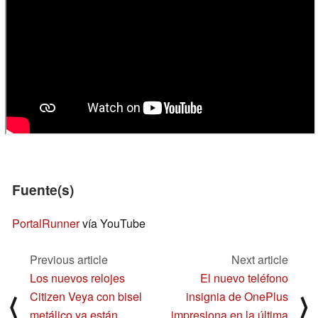
Fuente(s)
PortalRunner
vía YouTube
Previous article
Next article
Los nuevos relojes
El nuevo teléfono
Citizen Veya con bisel
insignia de OnePlus
⟨
⟩
metálico ya están
impresiona en la última