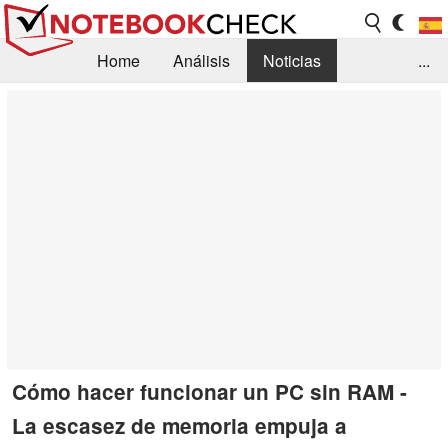
Home
Análisis
Noticias
...
FAQ/Técnica
Biblioteca
Orientación para la Compra
Busca
Contacto
Cómo hacer funcionar un PC sin RAM -
La escasez de memoria empuja a