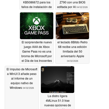
KB5086672 para los
Z790 con una BIOS
fallos de instalación de
editada por AI
04/02/2026
KB5079391
04/02/2026
El sorprendente nuevo
el teclado 8Bitdo Retro
juego AAA de Xbox
68 recibe una edición
Game Pass no es una
limitada del 50
broma de Microsoft por
aniversario Apple
el Día de los Inocentes
04/02/2026
04/02/2026
El impulso de Microsoft
a WinUI 3 añade peso
al informe de un
equipo nativo de
Windows
04/02/2026
La distro ligera
4MLinux 51.0 trae
nuevas opciones de