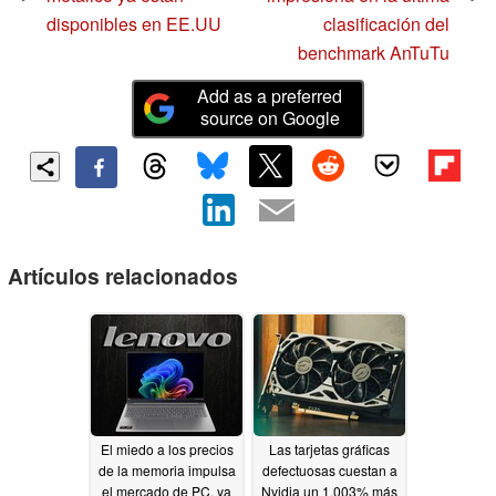
disponibles en EE.UU
clasificación del
benchmark AnTuTu
Add as a preferred
source on Google
Artículos relacionados
El miedo a los precios
Las tarjetas gráficas
de la memoria impulsa
defectuosas cuestan a
el mercado de PC, ya
Nvidia un 1.003% más