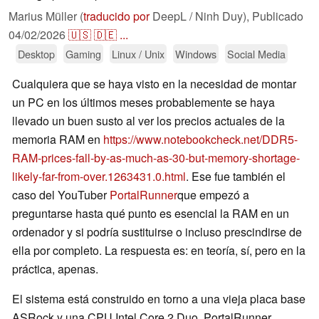
Marius Müller (
traducido por
DeepL / Ninh Duy),
Publicado
04/02/2026
🇺🇸
🇩🇪
...
Desktop
Gaming
Linux / Unix
Windows
Social Media
Cualquiera que se haya visto en la necesidad de montar
un PC en los últimos meses probablemente se haya
llevado un buen susto al ver los precios actuales de la
memoria RAM en
https://www.notebookcheck.net/DDR5-
RAM-prices-fall-by-as-much-as-30-but-memory-shortage-
likely-far-from-over.1263431.0.html
. Ese fue también el
caso del YouTuber
PortalRunner
que empezó a
preguntarse hasta qué punto es esencial la RAM en un
ordenador y si podría sustituirse o incluso prescindirse de
ella por completo. La respuesta es: en teoría, sí, pero en la
práctica, apenas.
El sistema está construido en torno a una vieja placa base
ASRock y una CPU Intel Core 2 Duo. PortalRunner