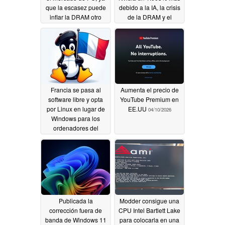
que la escasez puede
debido a la IA, la crisis
inflar la DRAM otro
de la DRAM y el
60%
conector de 16 pines
04/19/2026
04/15/2026
Francia se pasa al
Aumenta el precio de
software libre y opta
YouTube Premium en
por Linux en lugar de
EE.UU
04/10/2026
Windows para los
ordenadores del
gobierno
04/14/2026
Publicada la
Modder consigue una
corrección fuera de
CPU Intel Bartlett Lake
banda de Windows 11
para colocarla en una