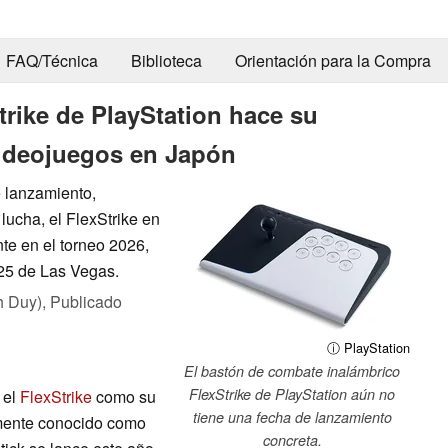
FAQ/Técnica
Biblioteca
Orientación para la Compra
rike de PlayStation hace su
videojuegos en Japón
 lanzamiento,
ucha, el FlexStrike en
e en el torneo 2026,
025 de Las Vegas.
h Duy),
Publicado
ⓘ PlayStation
El bastón de combate inalámbrico
FlexStrike de PlayStation aún no
 el
FlexStrike
como su
tiene una fecha de lanzamiento
ormente conocido como
concreta.