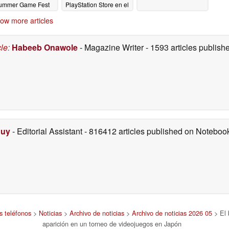
ummer Game Fest
PlayStation Store en el
2026
punto de mira
05/03/2026
05/03/2026
ow more articles
cle
:
Habeeb Onawole
- Magazine Writer
- 1593 articles publis
Duy
- Editorial Assistant
- 816412 articles published on Notebo
s teléfonos
>
Noticias
>
Archivo de noticias
>
Archivo de noticias 2026 05
> El 
aparición en un torneo de videojuegos en Japón