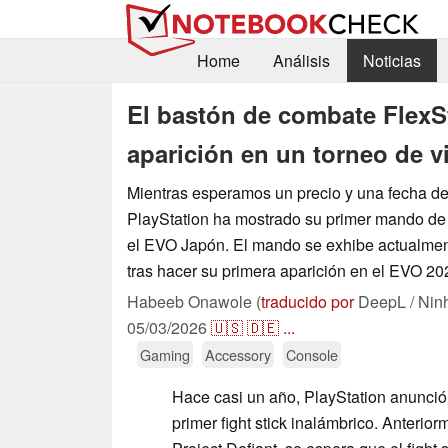
Home
Análisis
Noticias
El bastón de combate FlexSt
aparición en un torneo de 
Mientras esperamos un precio y una fecha de
PlayStation ha mostrado su primer mando de l
el EVO Japón. El mando se exhibe actualment
tras hacer su primera aparición en el EVO 2
Habeeb Onawole (
traducido por
DeepL / Nin
05/03/2026
🇺🇸
🇩🇪
...
Gaming
Accessory
Console
Hace casi un año, PlayStation anunció
primer fight stick inalámbrico. Anteri