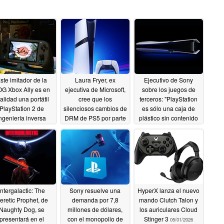
ste imitador de la
Laura Fryer, ex
Ejecutivo de Sony
G Xbox Ally es en
ejecutiva de Microsoft,
sobre los juegos de
alidad una portátil
cree que los
terceros: "PlayStation
PlayStation 2 de
silenciosos cambios de
es sólo una caja de
ngeniería inversa
DRM de PS5 por parte
plástico sin contenido
de Sony son similares
05/17/2026
05/14/2026
a "golpearse a sí
misma
05/14/2026
Intergalactic: The
Sony resuelve una
HyperX lanza el nuevo
eretic Prophet, de
demanda por 7,8
mando Clutch Talon y
Naughty Dog, se
millones de dólares,
los auriculares Cloud
presentará en el
con el monopolio de
Stinger 3
05/01/2026