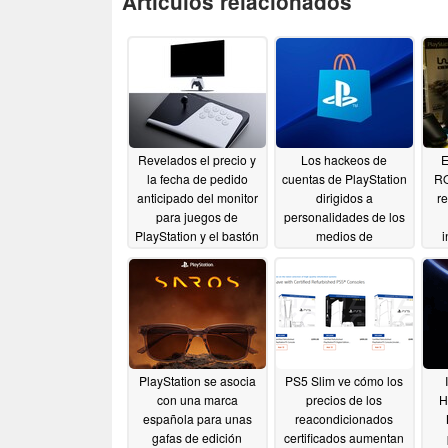
Artículos relacionados
Revelados el precio y
Los hackeos de
E
la fecha de pedido
cuentas de PlayStation
RO
anticipado del monitor
dirigidos a
re
para juegos de
personalidades de los
PlayStation y el bastón
medios de
i
de combate FlexStrike
comunicación arrojan
luz sobre una
06/02/2026
importante
vulnerabilidad de
seguridad
05/20/2026
PlayStation se asocia
PS5 Slim ve cómo los
con una marca
precios de los
H
española para unas
reacondicionados
gafas de edición
certificados aumentan