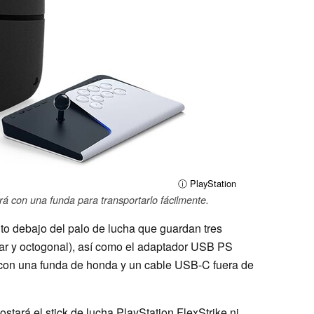
ⓘ PlayStation
rá con una funda para transportarlo fácilmente.
 debajo del palo de lucha que guardan tres
ular y octogonal), así como el adaptador USB PS
á con una funda de honda y un cable USB-C fuera de
stará el stick de lucha PlayStation FlexStrike ni