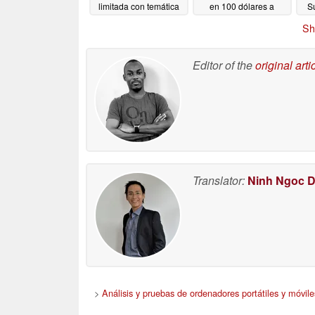
limitada con temática
en 100 dólares a
S
de Saros
medida que se
05/05/2026
Sh
reducen las opciones
más baratas de
PlayStation 5
05/05/2026
Editor of the
original arti
Translator:
Ninh Ngoc 
>
Análisis y pruebas de ordenadores portátiles y móvile