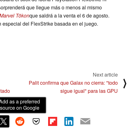
 sorprenderá que llegue más o menos al mismo
Marvel Tōkon
que saldrá a la venta el 6 de agosto.
especial del FlexStrike basada en el juego.
Next article
⟩
Palit confirma que Galax no cierra: "todo
itado
sigue igual" para las GPU
Add as a preferred
source on Google