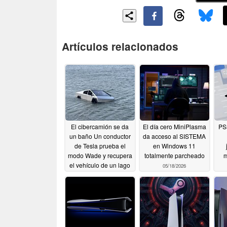
Artículos relacionados
El cibercamión se da
El día cero MiniPlasma
PS
un baño Un conductor
da acceso al SISTEMA
de Tesla prueba el
en Windows 11
modo Wade y recupera
totalmente parcheado
m
el vehículo de un lago
05/18/2026
05/22/2026