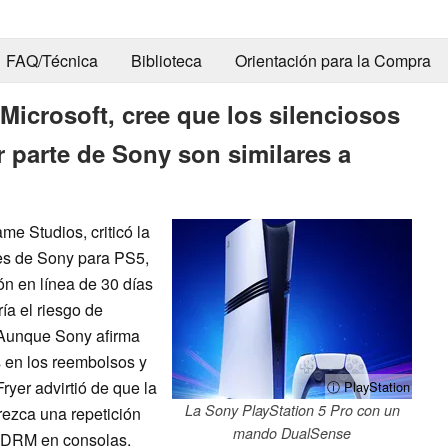
FAQ/Técnica
Biblioteca
Orientación para la Compra
 Microsoft, cree que los silenciosos
parte de Sony son similares a
me Studios, criticó la
ales de Sony para PS5,
ón en línea de 30 días
ía el riesgo de
. Aunque Sony afirma
s en los reembolsos y
ryer advirtió de que la
ⓘ PlayStation
La Sony PlayStation 5 Pro con un
rezca una repetición
mando DualSense
e DRM en consolas.