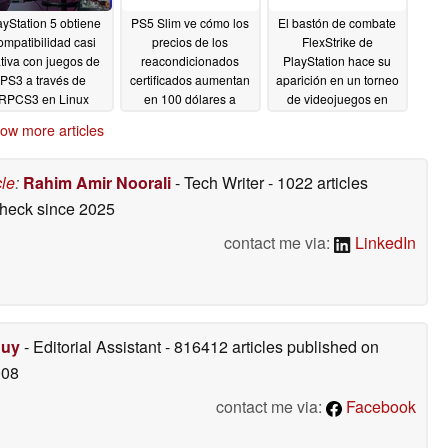
ayStation 5 obtiene
PS5 Slim ve cómo los
El bastón de combate
ompatibilidad casi
precios de los
FlexStrike de
tiva con juegos de
reacondicionados
PlayStation hace su
PS3 a través de
certificados aumentan
aparición en un torneo
RPCS3 en Linux
en 100 dólares a
de videojuegos en
medida que se
Japón
05/05/2026
05/03/2026
ow more articles
reducen las opciones
más baratas de
PlayStation 5
05/05/2026
cle
:
Rahim Amir Noorali
- Tech Writer
- 1022 articles
check
since 2025
contact me via:
LinkedIn
Duy
- Editorial Assistant
- 816412 articles published on
008
contact me via:
Facebook