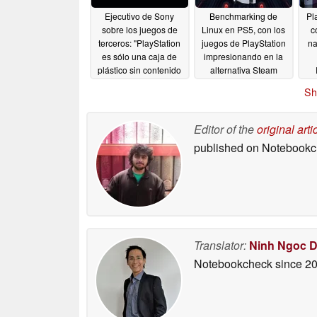
Ejecutivo de Sony
Benchmarking de
Pl
sobre los juegos de
Linux en PS5, con los
c
terceros: "PlayStation
juegos de PlayStation
na
es sólo una caja de
impresionando en la
plástico sin contenido
alternativa Steam
Machine
05/14/2026
05/06/2026
Sh
Editor of the
original arti
published on Notebook
Translator:
Ninh Ngoc 
Notebookcheck
since 2