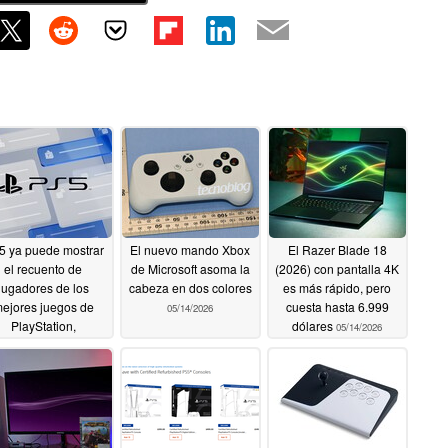
5 ya puede mostrar
El nuevo mando Xbox
El Razer Blade 18
el recuento de
de Microsoft asoma la
(2026) con pantalla 4K
jugadores de los
cabeza en dos colores
es más rápido, pero
ejores juegos de
cuesta hasta 6.999
05/14/2026
PlayStation,
dólares
05/14/2026
exponiendo datos
similares a los de
Steam
05/16/2026