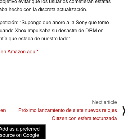
objetivo evitar que los usuarios cometieran estafas
aba hecho con la discreta actualización.
petición: "Supongo que añoro a la Sony que tomó
to cuando Xbox impulsaba su desastre de DRM en
entía que estaba de nuestro lado"
5 en Amazon aquí
Next article
⟩
 en
Próximo lanzamiento de siete nuevos relojes
Citizen con esfera texturizada
Add as a preferred
source on Google