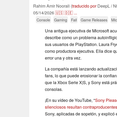
Rahim Amir Noorali (
traducido por
DeepL / N
05/14/2026
🇺🇸
🇩🇪
...
Console
Gaming
Fail
Game Releases
Mic
Una antigua ejecutiva de Microsoft ac
describe como un problema autoinfligi
sus usuarios de PlayStation. Laura Fry
como productora ejecutiva. Ella dice 
error una y otra vez.
La compañía está lanzando actualizaci
fans, lo que puede erosionar la confia
que la Xbox Serie X|S, y Sony está pr
consolas.
¡En su vídeo de YouTube, "
Sony Please
silenciosos resultan contraproducente
Sony, aplicadas de sopetón, y explicó 