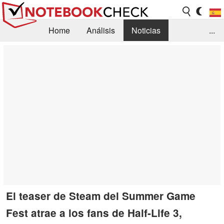
Home
Análisis
Noticias
...
FAQ/Técnica
Biblioteca
Orientación para la Compra
Busca
Contacto
El teaser de Steam del Summer Game
Fest atrae a los fans de Half-Life 3,