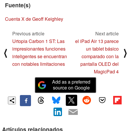
Fuente(s)
Cuenta X de Geoff Keighley
Previous article
Next article
Urtopia Carbon 1 ST: Las
el iPad Air 13 parece
impresionantes funciones
un tablet básico
⟨
⟩
inteligentes se encuentran
comparado con la
con notables limitaciones
pantalla OLED del
MagicPad 4
Add as a preferred
source on Google
Artículos relacionados