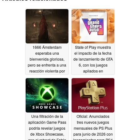
1666 Ámsterdam
State of Play muestra
esperaba una
el impacto de la fecha
bienvenida gloriosa,
de lanzamiento de GTA
pero se enfrenta a una
6, con los juegos
reacción violenta por
apilados en
un "descuido
septiembre
06/11/2026
06/03/2026
Una filtración de la
Oficial: Anunciados
aplicación Game Pass
tres nuevos juegos
podría revelar juegos
mensuales de PS Plus
de Xbox Showcase,
para junio de 2026 con
con el reboot de Fable
lanzamientos para PS4