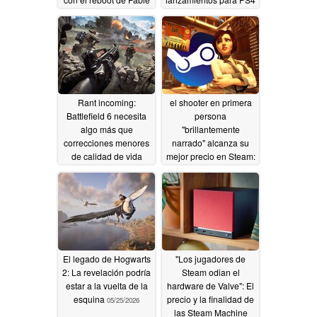
incluido
y PS5
05/27/2026
05/26/2026
Rant incoming:
el shooter en primera
Battlefield 6 necesita
persona
algo más que
"brillantemente
correcciones menores
narrado" alcanza su
de calidad de vida
mejor precio en Steam:
7,50 dólares en lugar
05/25/2026
de 30
05/25/2026
El legado de Hogwarts
"Los jugadores de
2: La revelación podría
Steam odian el
estar a la vuelta de la
hardware de Valve": El
esquina
precio y la finalidad de
05/25/2026
las Steam Machine