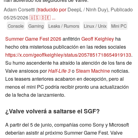
Adam Corsetti (
traducido por
DeepL / Ninh Duy),
Publicado
05/25/2026
🇺🇸
🇩🇪
...
Console
Gaming
Leaks / Rumors
Linux / Unix
Mini PC
Summer Game Fest 2026
anfitrión
Geoff Keighley
ha
hecho otra misteriosa publicación en las redes sociales
https://x.com/geoffkeighley/status/2057851718654919133
.
Su humo ascendente ha atraído la atención de los fans de
Valve ansiosos por
Half-Life 3
o
Steam Machine
noticias.
Los teasers anteriores acabaron en decepción, pero al
menos el mini PC podría recibir pronto una actualización
de la fecha de lanzamiento.
¿Valve volverá a saltarse el SGF?
A partir del 5 de junio, compañías como Sony y Microsoft
deberían asistir al próximo Summer Game Fest. Valve