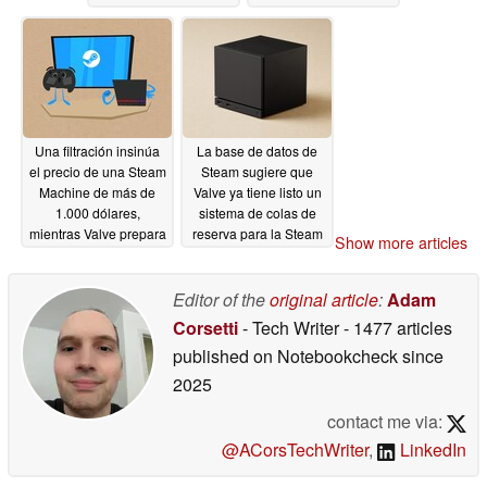
dividen a la comunidad
05/20/2026
Una filtración insinúa
La base de datos de
el precio de una Steam
Steam sugiere que
Machine de más de
Valve ya tiene listo un
1.000 dólares,
sistema de colas de
mientras Valve prepara
reserva para la Steam
Show more articles
paquetes para la fecha
Machine
05/11/2026
de lanzamiento
Editor of the
original article
:
Adam
05/16/2026
Corsetti
- Tech Writer
- 1477 articles
published on Notebookcheck
since
2025
contact me via:
@ACorsTechWriter
,
LinkedIn