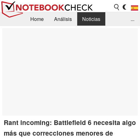
Home
Análisis
Noticias
...
FAQ/Técnica
Biblioteca
Orientación para la Compra
Busca
Contacto
Rant incoming: Battlefield 6 necesita algo
más que correcciones menores de