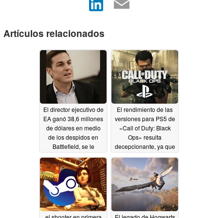
Artículos relacionados
El director ejecutivo de
El rendimiento de las
EA ganó 38,6 millones
versiones para PS5 de
de dólares en medio
«Call of Duty: Black
de los despidos en
Ops» resulta
Battlefield, se le
decepcionante, ya que
concedió el uso del jet
no supera los
de la empresa y podría
1080p/60 Hz
07/11/2026
recibir 125 millones de
dólares en concepto
de indemnización por
cese.
07/31/2026
el shooter en primera
El legado de Hogwarts