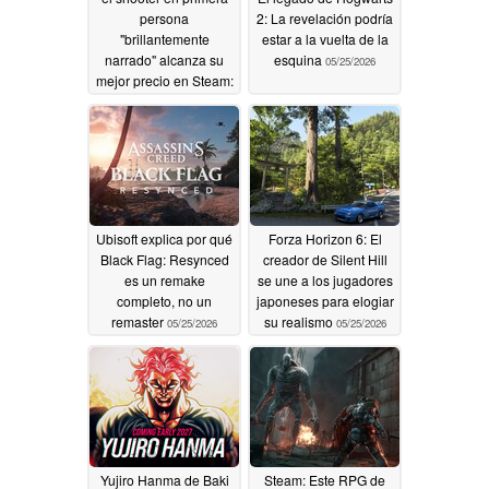
persona
2: La revelación podría
"brillantemente
estar a la vuelta de la
narrado" alcanza su
esquina
05/25/2026
mejor precio en Steam:
7,50 dólares en lugar
de 30
05/25/2026
Ubisoft explica por qué
Forza Horizon 6: El
Black Flag: Resynced
creador de Silent Hill
es un remake
se une a los jugadores
completo, no un
japoneses para elogiar
remaster
su realismo
05/25/2026
05/25/2026
Yujiro Hanma de Baki
Steam: Este RPG de