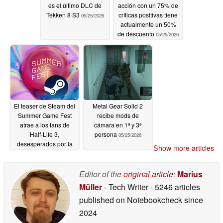
es el último DLC de
acción con un 75% de
Tekken 8 S3
críticas positivas tiene
05/25/2026
actualmente un 50%
de descuento
05/25/2026
El teaser de Steam del
Metal Gear Solid 2
Summer Game Fest
recibe mods de
atrae a los fans de
cámara en 1ª y 3ª
Half-Life 3,
persona
05/25/2026
desesperados por la
Show more articles
fecha de lanzamiento
05/25/2026
Editor of the
original article
:
Marius
Müller
- Tech Writer
- 5246 articles
published on Notebookcheck
since
2024