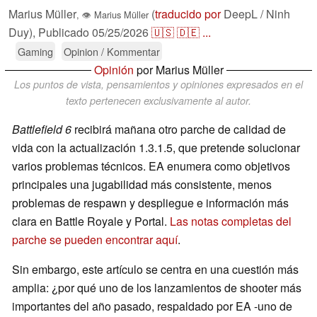
Marius Müller
(
traducido por
DeepL / Ninh
,
👁
Marius Müller
Duy),
Publicado
05/25/2026
🇺🇸
🇩🇪
...
Gaming
Opinion / Kommentar
Opinión
por Marius Müller
Los puntos de vista, pensamientos y opiniones expresados en el
texto pertenecen exclusivamente al autor.
Battlefield 6
recibirá mañana otro parche de calidad de
vida con la actualización 1.3.1.5, que pretende solucionar
varios problemas técnicos. EA enumera como objetivos
principales una jugabilidad más consistente, menos
problemas de respawn y despliegue e información más
clara en Battle Royale y Portal.
Las notas completas del
parche se pueden encontrar aquí
.
Sin embargo, este artículo se centra en una cuestión más
amplia: ¿por qué uno de los lanzamientos de shooter más
importantes del año pasado, respaldado por EA -uno de