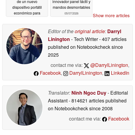
de un nuevo
innovador panel táctil y
dispositivo portátil
mandos desmontables
económico para
05/07/2026
Show more articles
juegos
05/07/2026
Editor of the
original article
:
Darryl
Linington
- Tech Writer
- 407 articles
published on Notebookcheck
since
2025
contact me via:
@DarrylLinington
,
Facebook
,
DarrylLinington
,
LinkedIn
Translator:
Ninh Ngoc Duy
- Editorial
Assistant
- 814621 articles published
on Notebookcheck
since 2008
contact me via:
Facebook