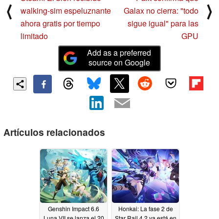
⟨
⟩
walking-sim espeluznante
Galax no cierra: "todo
ahora gratis por tiempo
sigue igual" para las
limitado
GPU
Add as a preferred
source on Google
Artículos relacionados
Genshin Impact 6.6
Honkai: La fase 2 de
Luna VII se lanza el 20
Star Rail 4.2 ya está en