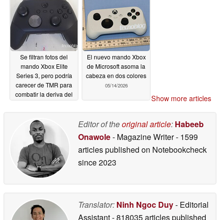
Se filtran fotos del
El nuevo mando Xbox
mando Xbox Elite
de Microsoft asoma la
Series 3, pero podría
cabeza en dos colores
carecer de TMR para
05/14/2026
combatir la deriva del
Show more articles
stick
05/15/2026
Editor of the
original article
:
Habeeb
Onawole
- Magazine Writer
- 1599
articles published on Notebookcheck
since 2023
Translator:
Ninh Ngoc Duy
- Editorial
Assistant
- 818035 articles published