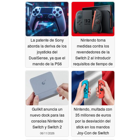
La patente de Sony
Nintendo toma
aborda la deriva de los
medidas contra los
joysticks del
revendedores de la
DualSense, ya que el
Switch 2 al introducir
mando de la PS6
requisitos de tiempo de
podría utilizar una
juego en Japón
tecnología similar a la
06/14/2026
TMR
07/23/2026
Gulikit anuncia un
Nintendo, multada con
nuevo dock para las
35 millones de euros
consolas Nintendo
por la desviación del
Switch y Switch 2
stick en los mandos
Joy-Con de Switch
06/11/2026
06/09/2026