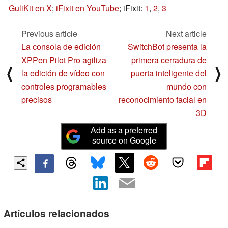
GuliKit en X
;
iFixit en YouTube
; iFixit:
1
,
2
,
3
Previous article
Next article
La consola de edición
SwitchBot presenta la
XPPen Pilot Pro agiliza
primera cerradura de
⟨
⟩
la edición de vídeo con
puerta inteligente del
controles programables
mundo con
precisos
reconocimiento facial en
3D
Add as a preferred
source on Google
Artículos relacionados