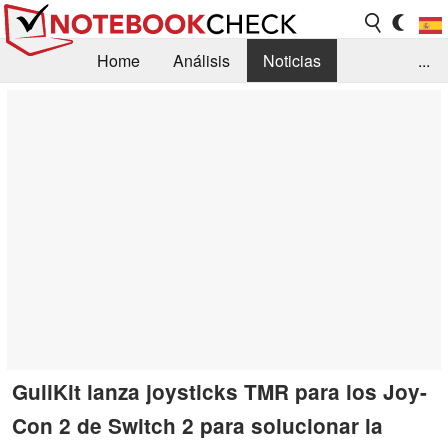
Home
Análisis
Noticias
...
FAQ/Técnica
Biblioteca
Orientación para la Compra
Busca
Contacto
GuliKit lanza joysticks TMR para los Joy-
Con 2 de Switch 2 para solucionar la