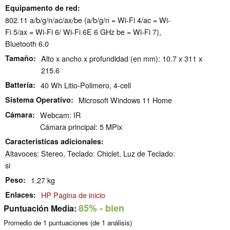
Equipamento de red
802.11 a/​b/​g/​n/​ac/​ax/​be (a/b/g/n = Wi-Fi 4/ac = Wi-
Fi 5/ax = Wi-Fi 6/ Wi-Fi 6E 6 GHz be = Wi-Fi 7),
Bluetooth 6.0
Tamaño
Alto x ancho x profundidad (en mm): 10.7 x 311 x
215.6
Battería
40 Wh Litio-Polimero, 4-cell
Sistema Operativo
Microsoft Windows 11 Home
Cámara
Webcam: IR
Cámara principal: 5 MPix
Características adicionales
Altavoces: Stereo, Teclado: Chiclet, Luz de Teclado:
si
Peso
1.27 kg
Enlaces
HP Pagina de inicio
85%
- bien
Puntuación Media:
Promedio de
1
puntuaciones (de
1
análisis)