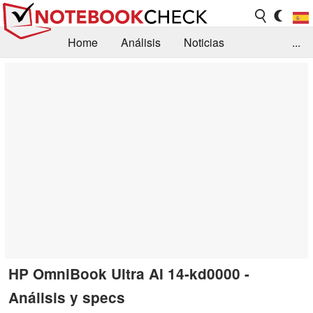
Home
Análisis
Noticias
...
FAQ/Técnica
Biblioteca
Orientación para la Compra
Busca
Contacto
HP OmniBook Ultra AI 14-kd0000 -
Análisis y specs