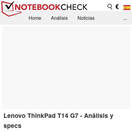
Home
Análisis
Noticias
...
FAQ/Técnica
Biblioteca
Orientación para la Compra
Busca
Contacto
Lenovo ThinkPad T14 G7 - Análisis y
specs