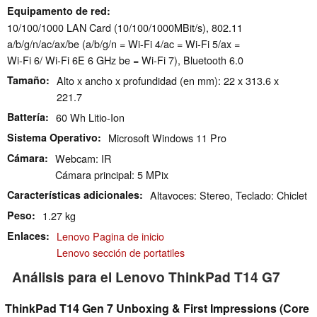
Equipamento de red
10/100/1000 LAN Card (10/100/1000MBit/s), 802.11
a/​b/​g/​n/​ac/​ax/​be (a/b/g/n = Wi-Fi 4/ac = Wi-Fi 5/ax =
Wi-Fi 6/ Wi-Fi 6E 6 GHz be = Wi-Fi 7), Bluetooth 6.0
Tamaño
Alto x ancho x profundidad (en mm): 22 x 313.6 x
221.7
Battería
60 Wh Litio-Ion
Sistema Operativo
Microsoft Windows 11 Pro
Cámara
Webcam: IR
Cámara principal: 5 MPix
Características adicionales
Altavoces: Stereo, Teclado: Chiclet
Peso
1.27 kg
Enlaces
Lenovo Pagina de inicio
Lenovo sección de portatiles
Análisis para el Lenovo ThinkPad T14 G7
ThinkPad T14 Gen 7 Unboxing & First Impressions (Core