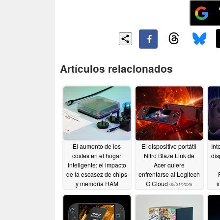
Artículos relacionados
El aumento de los
El dispositivo portátil
Int
costes en el hogar
Nitro Blaze Link de
dis
inteligente: el impacto
Acer quiere
de la escasez de chips
enfrentarse al Logitech
y memoria RAM
G Cloud
i
05/31/2026
re
07/10/2026