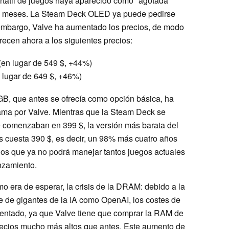
rtátil de juegos haya aparecido como "agotada"
os meses. La Steam Deck OLED ya puede pedirse
 embargo, Valve ha aumentado los precios, de modo
recen ahora a los siguientes precios:
en lugar de 549 $, +44%)
 lugar de 649 $, +46%)
, que antes se ofrecía como opción básica, ha
ama por Valve. Mientras que la Steam Deck se
e comenzaban en 399 $, la versión más barata del
gos cuesta 390 $, es decir, un 98% más cuatro años
os que ya no podrá manejar tantos juegos actuales
nzamiento.
o era de esperar, la crisis de la DRAM: debido a la
de gigantes de la IA como OpenAI, los costes de
ntado, ya que Valve tiene que comprar la RAM de
ecios mucho más altos que antes. Este aumento de