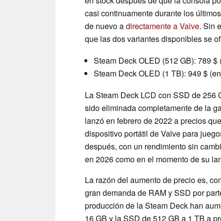
en stock después de que la consola po
casi continuamente durante los últim
de nuevo a
directamente a Valve
. Sin
que las dos variantes disponibles se of
Steam Deck OLED (512 GB): 789 $ (
Steam Deck OLED (1 TB): 949 $ (en
La Steam Deck LCD con SSD de 256 GB
sido eliminada completamente de la g
lanzó en febrero de 2022 a precios qu
dispositivo portátil de Valve para jue
después, con un rendimiento sin cambi
en 2026 como en el momento de su la
La razón del aumento de precio es, com
gran demanda de RAM y SSD por parte 
producción de la Steam Deck han aume
16 GB y la SSD de 512 GB a 1 TB a pr