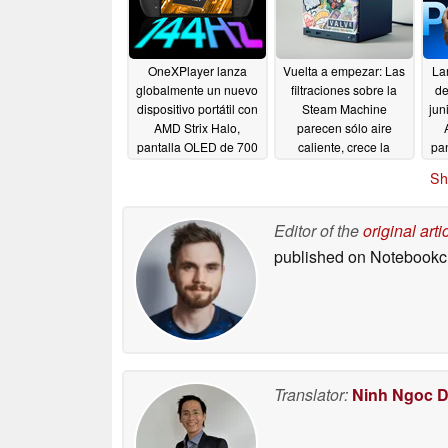
OneXPlayer lanza
Vuelta a empezar: Las
La
globalmente un nuevo
filtraciones sobre la
de
dispositivo portátil con
Steam Machine
jun
AMD Strix Halo,
parecen sólo aire
pantalla OLED de 700
caliente, crece la
pa
nits y refrigeración
preocupación por el
Sh
líquida
precio
05/28/2026
05/28/2026
Editor of the
original arti
published on Notebook
Translator:
Ninh Ngoc 