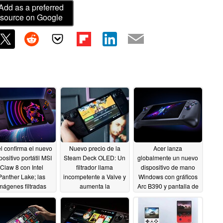
Add as a preferred
source on Google
el confirma el nuevo
Nuevo precio de la
Acer lanza
positivo portátil MSI
Steam Deck OLED: Un
globalmente un nuevo
Claw 8 con Intel
filtrador llama
dispositivo de mano
Panther Lake; las
incompetente a Valve y
Windows con gráficos
mágenes filtradas
aumenta la
Arc B390 y pantalla de
velan un rediseño
preocupación por el
120 Hz
05/28/2026
radical
precio de la Steam
05/29/2026
Machine
05/29/2026