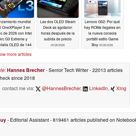
nzamiento mundial
Las dos OLED Steam
Lenovo G02: Por qué
l OneXPlayer 3 en
Deck se agotaron
hay ROMs ilegales en
io de 2026 con Intel
horas después de la
la nueva consola
Arc G3 Extreme y
subida de precio
portátil estilo Game
ntalla OLED de 144
Boy
05/28/2026
05/28/2026
Hz
05/28/2026
ow more articles
cle
:
Hannes Brecher
- Senior Tech Writer
- 22013 articles
check
since 2018
contact me via:
@HannesBrecher
,
LinkedIn
,
Xing
Duy
- Editorial Assistant
- 819461 articles published on Notebo