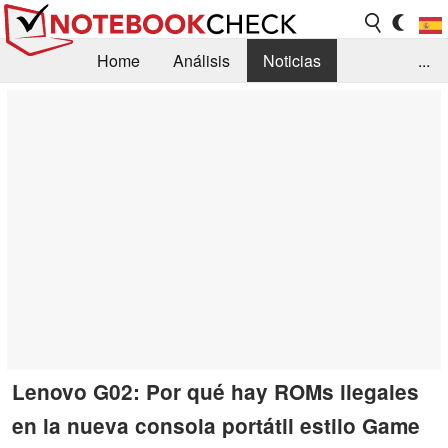
Home
Análisis
Noticias
...
FAQ/Técnica
Biblioteca
Orientación para la Compra
Busca
Contacto
Lenovo G02: Por qué hay ROMs ilegales
en la nueva consola portátil estilo Game