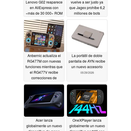
Lenovo G02 reaparece
vuelve a ser justo ya
en AliExpress con
que Jagex prohíbe 6,2
«más de 30 000» ROM
millones de bots
preinstaladas
06/17/2026
06/02/2026
Anbernic actualiza el
La portátil de doble
RG477M con nuevas
pantalla de AYN recibe
funciones mientras que
un nuevo accesorio
el RG477V recibe
05/29/2026
correcciones de
errores
05/30/2026
Acer lanza
OneXPlayer lanza
globalmente un nuevo
globalmente un nuevo