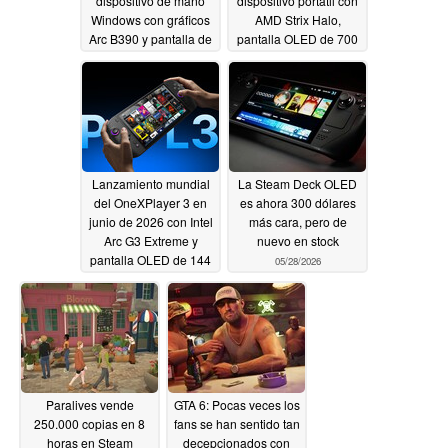
dispositivo de mano
dispositivo portátil con
Windows con gráficos
AMD Strix Halo,
Arc B390 y pantalla de
pantalla OLED de 700
120 Hz
nits y refrigeración
05/28/2026
líquida
05/28/2026
Lanzamiento mundial
La Steam Deck OLED
del OneXPlayer 3 en
es ahora 300 dólares
junio de 2026 con Intel
más cara, pero de
Arc G3 Extreme y
nuevo en stock
pantalla OLED de 144
05/28/2026
Hz
05/28/2026
Paralives vende
GTA 6: Pocas veces los
250.000 copias en 8
fans se han sentido tan
horas en Steam
decepcionados con