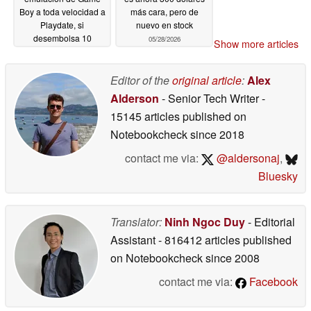
Boy a toda velocidad a
más cara, pero de
Playdate, si
nuevo en stock
desembolsa 10
05/28/2026
Show more articles
dólares
05/28/2026
Editor of the
original article
:
Alex
Alderson
- Senior Tech Writer
-
15145 articles published on
Notebookcheck
since 2018
contact me via:
@aldersonaj
,
Bluesky
Translator:
Ninh Ngoc Duy
- Editorial
Assistant
- 816412 articles published
on Notebookcheck
since 2008
contact me via:
Facebook