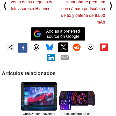
venta de su negocio de
smartphone premium
⟨
⟩
televisores a Hisense
con cámara periscópica
de 5x y batería de 6.500
mAh
Add as a preferred
source on Google
Artículos relacionados
OneXPlayer desvela el
Intel advierte de un