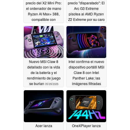
precio del X2 Mini Pro:
precio "disparatado": El
el ordenador de mano
Arc G3 Extreme
Ryzen AI Max+ 388,
pisotea al AMD Ryzen
compatible con
Z2 Extreme por su caro
OpenClaw, saldrá al
precio
06/02/2026
mercado con hasta 64
GB de RAM,
refrigeración líquida
opcional y un
rendimiento de IA de
118 TOPS
06/14/2026
Nuevo MSI Claw 8
Intel confirma el nuevo
detallado con la vida
dispositivo portátil MSI
de la batería y el
Claw 8 con Intel
rendimiento de juego
Panther Lake; las
se burlan
imágenes filtradas
05/29/2026
revelan un rediseño
radical
05/29/2026
Acer lanza
OneXPlayer lanza