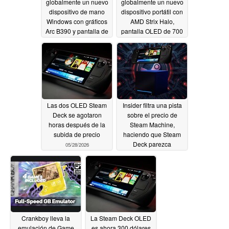
globalmente un nuevo
globalmente un nuevo
dispositivo de mano
dispositivo portátil con
Windows con gráficos
AMD Strix Halo,
Arc B390 y pantalla de
pantalla OLED de 700
120 Hz
nits y refrigeración
05/28/2026
líquida
05/28/2026
Las dos OLED Steam
Insider filtra una pista
Deck se agotaron
sobre el precio de
horas después de la
Steam Machine,
subida de precio
haciendo que Steam
Deck parezca
05/28/2026
asequible
05/28/2026
Crankboy lleva la
La Steam Deck OLED
emulación de Game
es ahora 300 dólares