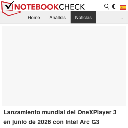
Home
Análisis
Noticias
...
FAQ/Técnica
Biblioteca
Orientación para la Compra
Busca
Contacto
Lanzamiento mundial del OneXPlayer 3
en junio de 2026 con Intel Arc G3