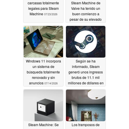
carcasas totalmente
Steam Machine de
legales para Steam
Valve ha tenido un
Machine
buen comienzo a
07/23/2026
pesar de su elevado
precio.
07/19/2026
Windows 11 incorpora
Según se ha
un sistema de
informado, Steam
búsqueda totalmente
generó unos ingresos
renovado y sin
brutos de 11.1 mil
anuncios
millones de dólares en
07/14/2026
el primer semestre de
2026, lo que supone
su mejor resultado
semestral de la historia
07/10/2026
Steam Machine: Se
Los tramposos de