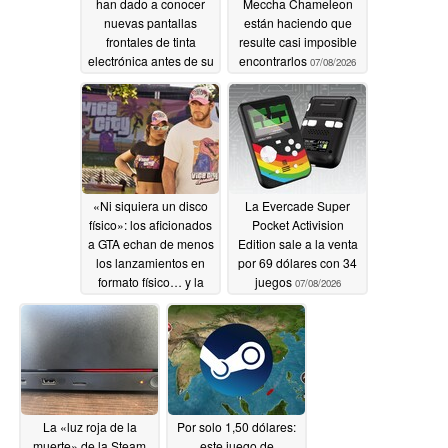
han dado a conocer
Meccha Chameleon
nuevas pantallas
están haciendo que
frontales de tinta
resulte casi imposible
electrónica antes de su
encontrarlos
07/08/2026
lanzamiento
07/10/2026
«Ni siquiera un disco
La Evercade Super
físico»: los aficionados
Pocket Activision
a GTA echan de menos
Edition sale a la venta
los lanzamientos en
por 69 dólares con 34
formato físico… y la
juegos
07/08/2026
antigua Rockstar
07/08/2026
La «luz roja de la
Por solo 1,50 dólares:
muerte» de la Steam
este juego de