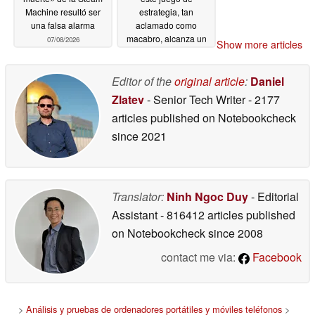
Machine resultó ser
estrategia, tan
una falsa alarma
aclamado como
macabro, alcanza un
07/08/2026
Show more articles
nuevo precio mínimo
en Steam
07/08/2026
Editor of the
original article
:
Daniel
Zlatev
- Senior Tech Writer
- 2177
articles published on Notebookcheck
since 2021
Translator:
Ninh Ngoc Duy
- Editorial
Assistant
- 816412 articles published
on Notebookcheck
since 2008
contact me via:
Facebook
>
Análisis y pruebas de ordenadores portátiles y móviles teléfonos
>