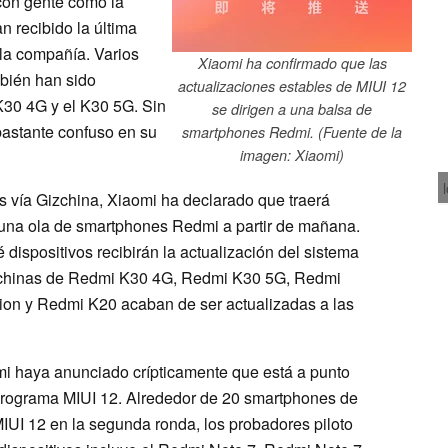
con gente como la
 recibido la última
 la compañía. Varios
Xiaomi ha confirmado que las
mbién han sido
actualizaciones estables de MIUI 12
K30 4G y el K30 5G. Sin
se dirigen a una balsa de
astante confuso en su
smartphones Redmi. (Fuente de la
imagen: Xiaomi)
s vía Gizchina, Xiaomi ha declarado que traerá
 una ola de smartphones Redmi a partir de mañana.
ispositivos recibirán la actualización del sistema
s chinas de Redmi K30 4G, Redmi K30 5G, Redmi
on y Redmi K20 acaban de ser actualizadas a las
mi haya anunciado crípticamente que está a punto
rograma MIUI 12. Alrededor de 20 smartphones de
IUI 12 en la segunda ronda, los probadores piloto