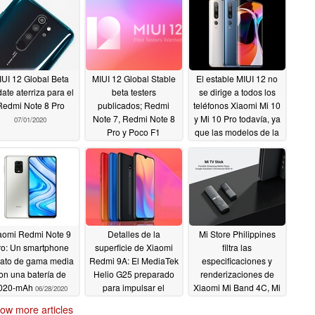
UI 12 Global Beta
MIUI 12 Global Stable
El estable MIUI 12 no
ate aterriza para el
beta testers
se dirige a todos los
Redmi Note 8 Pro
publicados; Redmi
teléfonos Xiaomi Mi 10
Note 7, Redmi Note 8
y Mi 10 Pro todavía, ya
07/01/2020
Pro y Poco F1
que las modelos de la
elegibles para las
UE y la India reciben
actualizaciones de la
nuevas
Ronda 2 con Redmi
actualizaciones
Note 7 Pro y Redmi
abrumadoras
06/30/2020
Note 7S descartados
06/30/2020
aomi Redmi Note 9
Detalles de la
Mi Store Philippines
ro: Un smartphone
superficie de Xiaomi
filtra las
ato de gama media
Redmi 9A: El MediaTek
especificaciones y
on una batería de
Helio G25 preparado
renderizaciones de
020-mAh
para impulsar el
Xiaomi Mi Band 4C, Mi
06/28/2020
sucesor del Redmi 8A
Smart Coffee Machine,
ow more articles
de 100 dólares.
Mi True Wireless