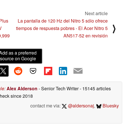
Earphones 2 Basic, y
06/27/2020
Mi TV Stick
06/27/2020
Next article
ePlus
La pantalla de 120 Hz del Nitro 5 sólo ofrece
⟩
V
tiempos de respuesta pobres - El Acer Nitro 5
9,999
AN517-52 en revisión
Add as a preferred
source on Google
cle
:
Alex Alderson
- Senior Tech Writer
- 15145 articles
check
since 2018
contact me via:
@aldersonaj
,
Bluesky