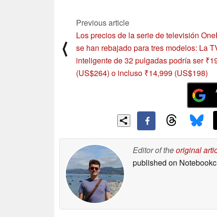
a las alineaciones K30
06/29/2020
y K20
06/28/2020
Previous article
Los precios de la serie de televisión On
⟨
se han rebajado para tres modelos: La T
inteligente de 32 pulgadas podría ser ₹1
(US$264) o incluso ₹14,999 (US$198)
Editor of the
original arti
published on Notebook