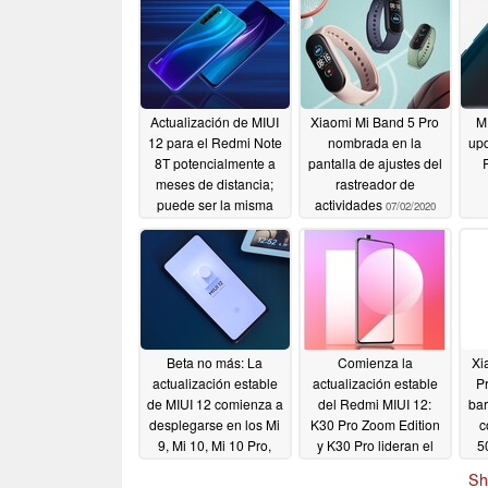
Actualización de MIUI
Xiaomi Mi Band 5 Pro
MI
12 para el Redmi Note
nombrada en la
upd
8T potencialmente a
pantalla de ajustes del
meses de distancia;
rastreador de
puede ser la misma
actividades
07/02/2020
para el Redmi Note 8
07/02/2020
Beta no más: La
Comienza la
Xi
actualización estable
actualización estable
P
de MIUI 12 comienza a
del Redmi MIUI 12:
bar
desplegarse en los Mi
K30 Pro Zoom Edition
c
9, Mi 10, Mi 10 Pro,
y K30 Pro lideran el
5
Redmi K30, y otros
paquete mientras el
Sh
nueve dispositivos
software es empujado