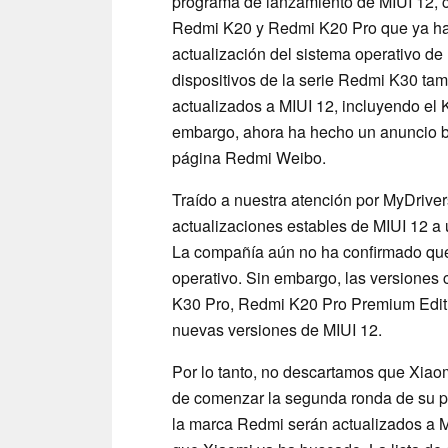
programa de lanzamiento de MIUI 12, 
Redmi K20 y Redmi K20 Pro que ya han
actualización del sistema operativo de
dispositivos de la serie Redmi K30 ta
actualizados a MIUI 12, incluyendo el 
embargo, ahora ha hecho un anuncio b
página Redmi Weibo.
Traído a nuestra atención por MyDriver
actualizaciones estables de MIUI 12 a
La compañía aún no ha confirmado qué d
operativo. Sin embargo, las versione
K30 Pro, Redmi K20 Pro Premium Editi
nuevas versiones de MIUI 12.
Por lo tanto, no descartamos que Xiao
de comenzar la segunda ronda de su p
la marca Redmi serán actualizados a M