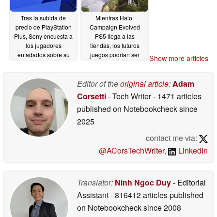
Tras la subida de
Mientras Halo:
precio de PlayStation
Campaign Evolved
Plus, Sony encuesta a
PS5 llega a las
los jugadores
tiendas, los futuros
enfadados sobre su
juegos podrían ser
Show more articles
valor
exclusivos de Xbox
05/25/2026
05/17/2026
Editor of the
original article
:
Adam
Corsetti
- Tech Writer
- 1471 articles
published on Notebookcheck
since
2025
contact me via:
@ACorsTechWriter
,
LinkedIn
Translator:
Ninh Ngoc Duy
- Editorial
Assistant
- 816412 articles published
on Notebookcheck
since 2008