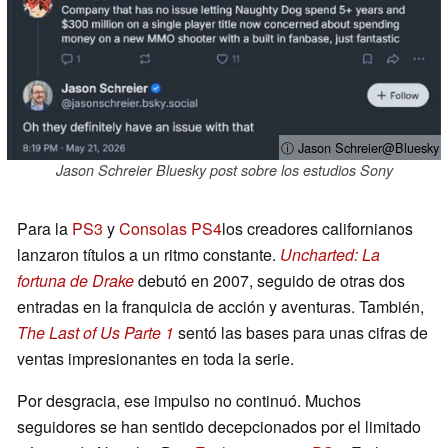
ⓘ Jason Schreier@Bluesky
Jason Schreier Bluesky post sobre los estudios Sony
Para la
PS3
y
Consolas PS4
los creadores californianos
lanzaron títulos a un ritmo constante.
Uncharted: La
fortuna de Drake
debutó en 2007, seguido de otras dos
entradas en la franquicia de acción y aventuras. También,
The Last of Us Parte 1
sentó las bases para unas cifras de
ventas impresionantes en toda la serie.
Por desgracia, ese impulso no continuó. Muchos
seguidores se han sentido decepcionados por el limitado