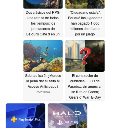
Dos clásicos del RPG,
"Ciudadano estafa":
una rareza de todos
Por qué los jugadores
los tiempos: los
han pagado 1.000
precursores de
millones de dólares
Baldur's Gate 3 en un
por un juego
paquete por 10 $ en
inacabado
05/26/2026
lugar de 60 $ en Steam
05/26/2026
Subnautica 2: ¿Merece
El constructor de
la pena dar el salto al
ciudades LEGO de
Acceso Anticipado?
Paradox, sin anunciar,
se filtra en Corea;
05/26/2026
Gears of War: E-Day
también se valora
05/26/2026