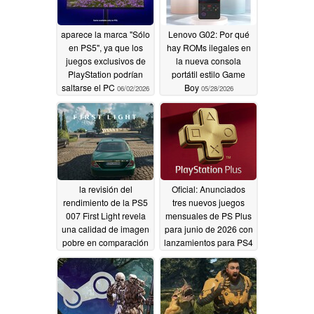
aparece la marca "Sólo
Lenovo G02: Por qué
en PS5", ya que los
hay ROMs ilegales en
juegos exclusivos de
la nueva consola
PlayStation podrían
portátil estilo Game
saltarse el PC
Boy
06/02/2026
05/28/2026
la revisión del
Oficial: Anunciados
rendimiento de la PS5
tres nuevos juegos
007 First Light revela
mensuales de PS Plus
una calidad de imagen
para junio de 2026 con
pobre en comparación
lanzamientos para PS4
con la PS5 Pro
y PS5
05/26/2026
05/27/2026