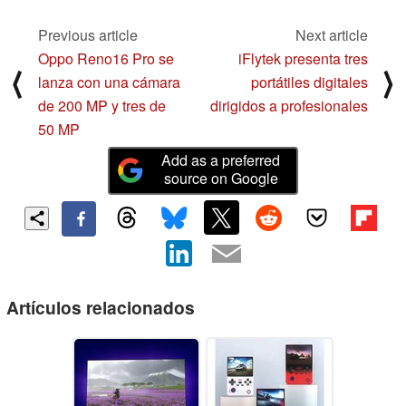
Previous article
Next article
Oppo Reno16 Pro se
iFlytek presenta tres
⟨
⟩
lanza con una cámara
portátiles digitales
de 200 MP y tres de
dirigidos a profesionales
50 MP
Add as a preferred
source on Google
Artículos relacionados