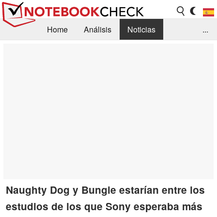
Home
Análisis
Noticias
...
FAQ/Técnica
Biblioteca
Orientación para la Compra
Busca
Contacto
Naughty Dog y Bungie estarían entre los
estudios de los que Sony esperaba más