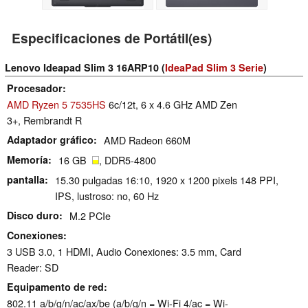
Especificaciones de Portátil(es)
Lenovo Ideapad Slim 3 16ARP10 (
IdeaPad Slim 3 Serie
)
Procesador
AMD Ryzen 5 7535HS
6c/12t, 6 x 4.6 GHz AMD Zen
3+, Rembrandt R
Adaptador gráfico
AMD Radeon 660M
Memoría
16 GB
, DDR5-4800
pantalla
15.30 pulgadas 16:10, 1920 x 1200 pixels 148 PPI,
IPS, lustroso: no, 60 Hz
Disco duro
M.2 PCIe
Conexiones
3 USB 3.0, 1 HDMI, Audio Conexiones: 3.5 mm, Card
Reader: SD
Equipamento de red
802.11 a/​b/​g/​n/​ac/​ax/​be (a/b/g/n = Wi-Fi 4/ac = Wi-