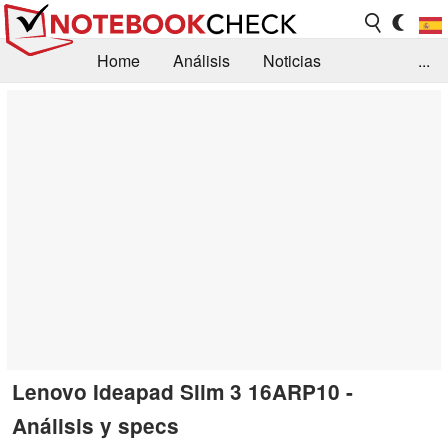
Home
Análisis
Noticias
...
FAQ/Técnica
Biblioteca
Orientación para la Compra
Busca
Contacto
Lenovo Ideapad Slim 3 16ARP10 -
Análisis y specs