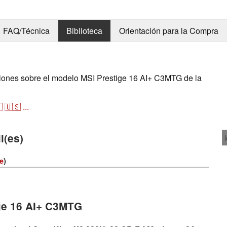
FAQ/Técnica
Biblioteca
Orientación para la Compra
aciones sobre el modelo MSI Prestige 16 AI+ C3MTG de la

🇺🇸
...
l(es)
ie
)
ige 16 AI+ C3MTG