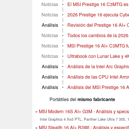
Noticias
•
El MSI Prestige 16 C3MTG es u
|
Noticias
•
2026 Prestige 16 ejecuta Cyb
|
Análisis
•
Revisión del Prestige 16 AI+ 
|
Noticias
•
Todos los cambios de la 2026
|
Noticias
•
MSI Prestige 16 AI+ C3MTG fu
|
Noticias
•
Ultrabook con Lunar Lake y 4
|
Análisis
•
Análisis de la Intel Arc Graph
|
Análisis
•
Análisis de las CPU Intel Arr
|
Análisis
•
Análisis del MSI Prestige 16 AI
Portátiles del
mismo fabricante
MSI Modern 16S AI+ G3M - Análisis y specs
Intel Graphics 4 Xe3 PTL, Panther Lake Ultra 7 355, 1
MSI Stealth 16 AI+ B3WI - Análisis y especi