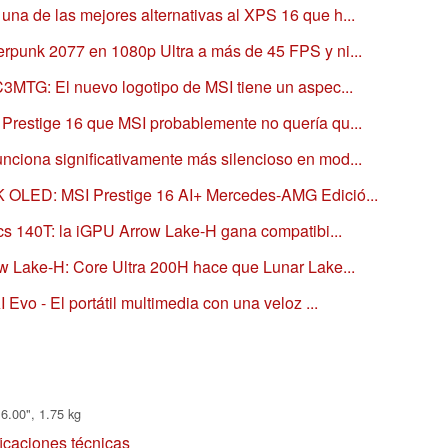
na de las mejores alternativas al XPS 16 que h...
erpunk 2077 en 1080p Ultra a más de 45 FPS y ni...
C3MTG: El nuevo logotipo de MSI tiene un aspec...
 Prestige 16 que MSI probablemente no quería qu...
nciona significativamente más silencioso en mod...
K OLED: MSI Prestige 16 AI+ Mercedes-AMG Edició...
ics 140T: la iGPU Arrow Lake-H gana compatibi...
ow Lake-H: Core Ultra 200H hace que Lunar Lake...
 Evo - El portátil multimedia con una veloz ...
6.00", 1.75 kg
ficaciones técnicas