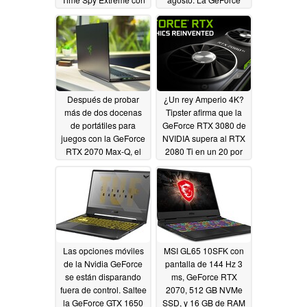
mejoras de
RTX 3080 Ti podría
rendimiento superiores
estar en manos del
al 50% respecto al
usuario antes que la
RTX 2080 Ti
PlayStation 5 y la Xbox
07/31/2020
Series X
07/30/2020
Después de probar
¿Un rey Amperio 4K?
más de dos docenas
Tipster afirma que la
de portátiles para
GeForce RTX 3080 de
juegos con la GeForce
NVIDIA supera al RTX
RTX 2070 Max-Q, el
2080 Ti en un 20 por
2020 Razer Blade Pro
ciento, lo que sugiere
17 resulta ser el más
que la verdaderamente
rápido de todos.
monstruosa GeForce
RTX 3080 Ti
07/26/2020
07/22/2020
Las opciones móviles
MSI GL65 10SFK con
de la Nvidia GeForce
pantalla de 144 Hz 3
se están disparando
ms, GeForce RTX
fuera de control. Saltee
2070, 512 GB NVMe
la GeForce GTX 1650
SSD, y 16 GB de RAM