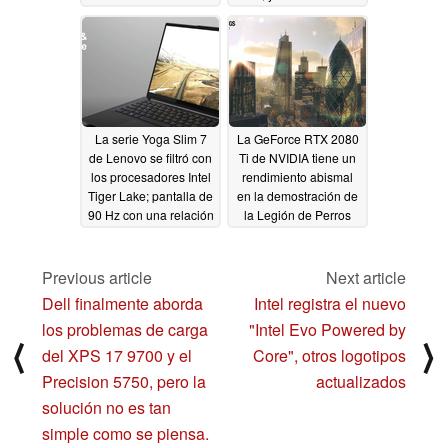
Ti y vaya por la
ahora a la venta por
superior GTX 1660 Ti
$1400 USD
07/19/2020
en su lugar
07/20/2020
La serie Yoga Slim 7
La GeForce RTX 2080
de Lenovo se filtró con
Ti de NVIDIA tiene un
los procesadores Intel
rendimiento abismal
Tiger Lake; pantalla de
en la demostración de
90 Hz con una relación
la Legión de Perros
de aspecto 16:10, GPU
Guardianes: vista
NVIDIA GeForce
previa bloqueada a
MX450 y GTX 1650
1080p/30 FPS con
Previous article
Next article
dirigidas a Yoga Slim 7
trazado de rayos
Dell finalmente aborda
Intel registra el nuevo
Pro
activado
07/16/2020
07/14/2020
los problemas de carga
"Intel Evo Powered by
⟨
⟩
del XPS 17 9700 y el
Core", otros logotipos
Precision 5750, pero la
actualizados
solución no es tan
simple como se piensa.