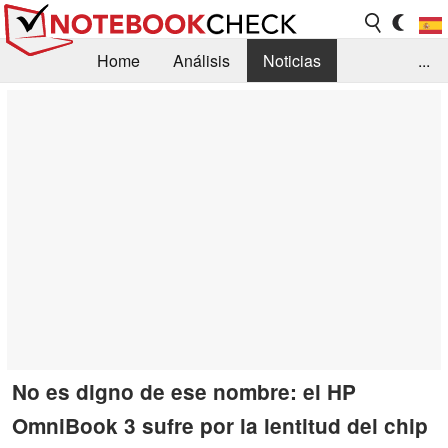
Home
Análisis
Noticias
...
FAQ/Técnica
Biblioteca
Orientación para la Compra
Busca
Contacto
No es digno de ese nombre: el HP
OmniBook 3 sufre por la lentitud del chip