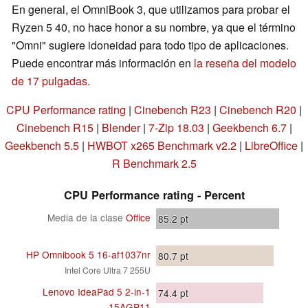
En general, el OmniBook 3, que utilizamos para probar el
Ryzen 5 40, no hace honor a su nombre, ya que el término
"Omni" sugiere idoneidad para todo tipo de aplicaciones.
Puede encontrar más información en
la reseña del modelo
de 17 pulgadas.
CPU Performance rating
|
Cinebench R23
|
Cinebench R20
|
Cinebench R15
|
Blender
|
7-Zip 18.03
|
Geekbench 6.7
|
Geekbench 5.5
|
HWBOT x265 Benchmark v2.2
|
LibreOffice
|
R Benchmark 2.5
CPU Performance rating - Percent
Media de la clase
Office
85.2
pt
HP Omnibook 5 16-af1037nr
80.7
pt
Intel Core Ultra 7 255U
Lenovo IdeaPad 5 2-in-1
74.4
pt
15AGP11