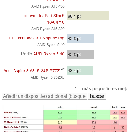
AMD Ryzen AI 5 430
Lenovo IdeaPad Slim 5
68.1
pt
16AKP10
AMD Ryzen AI 5 330
HP OmniBook 3 17-dp0451ng
42.6
pt
AMD Ryzen 5 40
Medio
AMD Ryzen 5 40
42.6
pt
-2!
42.4
pt
Acer Aspire 3 A315-24P-R77Z
AMD Ryzen 5 7520U
* ... más pequeño es mejor