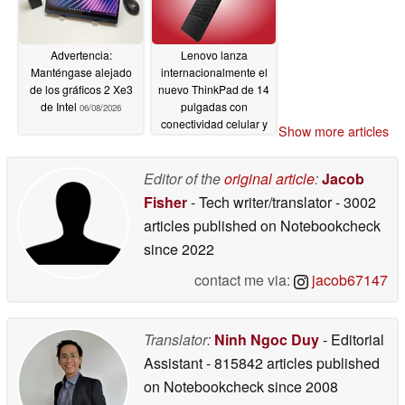
Advertencia:
Lenovo lanza
Manténgase alejado
internacionalmente el
de los gráficos 2 Xe3
nuevo ThinkPad de 14
de Intel
pulgadas con
06/08/2026
conectividad celular y
Show more articles
hasta 64 GB de RAM
06/08/2026
Editor of the
original article
:
Jacob
Fisher
- Tech writer/translator
- 3002
articles published on Notebookcheck
since 2022
contact me via:
jacob67147
Translator:
Ninh Ngoc Duy
- Editorial
Assistant
- 815842 articles published
on Notebookcheck
since 2008