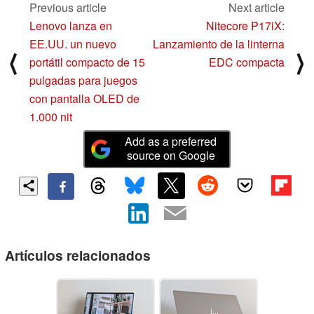
Previous article
Next article
Lenovo lanza en
Nitecore P17iX:
EE.UU. un nuevo
Lanzamiento de la linterna
⟨
⟩
portátil compacto de 15
EDC compacta
pulgadas para juegos
con pantalla OLED de
1.000 nit
Add as a preferred
source on Google
Artículos relacionados