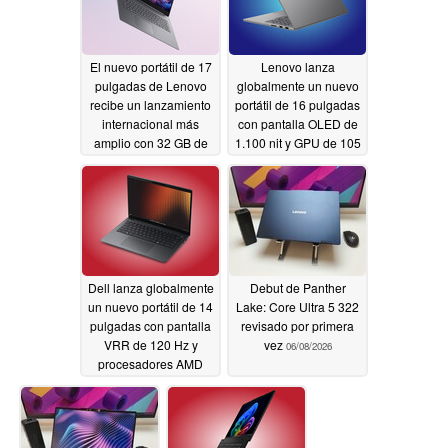
El nuevo portátil de 17
Lenovo lanza
pulgadas de Lenovo
globalmente un nuevo
recibe un lanzamiento
portátil de 16 pulgadas
internacional más
con pantalla OLED de
amplio con 32 GB de
1.100 nit y GPU de 105
RAM y procesadores
W
06/09/2026
Intel Wildcat Lake
06/09/2026
Dell lanza globalmente
Debut de Panther
un nuevo portátil de 14
Lake: Core Ultra 5 322
pulgadas con pantalla
revisado por primera
VRR de 120 Hz y
vez
06/08/2026
procesadores AMD
Zen 5
06/09/2026