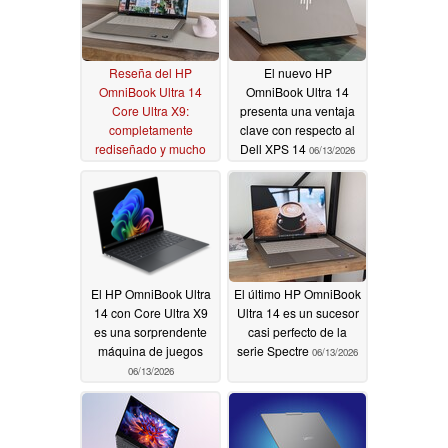
Reseña del HP
El nuevo HP
OmniBook Ultra 14
OmniBook Ultra 14
Core Ultra X9:
presenta una ventaja
completamente
clave con respecto al
rediseñado y mucho
Dell XPS 14
06/13/2026
mejor que antes
06/13/2026
El HP OmniBook Ultra
El último HP OmniBook
14 con Core Ultra X9
Ultra 14 es un sucesor
es una sorprendente
casi perfecto de la
máquina de juegos
serie Spectre
06/13/2026
06/13/2026