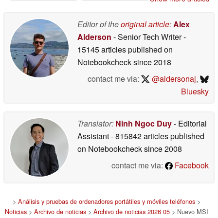
preocupación por el
precio de la Steam
Machine
Editor of the
original article
:
Alex
05/29/2026
Alderson
- Senior Tech Writer
-
15145 articles published on
Notebookcheck
since 2018
contact me via:
@aldersonaj
,
Bluesky
Translator:
Ninh Ngoc Duy
- Editorial
Assistant
- 815842 articles published
on Notebookcheck
since 2008
contact me via:
Facebook
>
Análisis y pruebas de ordenadores portátiles y móviles teléfonos
>
Noticias
>
Archivo de noticias
>
Archivo de noticias 2026 05
> Nuevo MSI