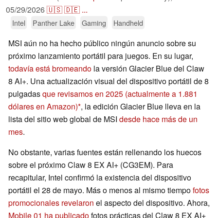
05/29/2026
🇺🇸
🇩🇪
...
Intel
Panther Lake
Gaming
Handheld
MSI aún no ha hecho público ningún anuncio sobre su
próximo lanzamiento portátil para juegos. En su lugar,
todavía está bromeando
la versión Glacier Blue del Claw
8 AI+. Una actualización visual del dispositivo portátil de 8
pulgadas
que revisamos en 2025
(actualmente a 1.881
dólares en Amazon)
, la edición Glacier Blue lleva en la
lista del sitio web global de MSI
desde hace más de un
mes
.
No obstante, varias fuentes están rellenando los huecos
sobre el próximo Claw 8 EX AI+ (CG3EM). Para
recapitular, Intel confirmó la existencia del dispositivo
portátil el 28 de mayo. Más o menos al mismo tiempo
fotos
promocionales revelaron
el aspecto del dispositivo. Ahora,
Mobile 01 ha publicado
fotos prácticas del Claw 8 EX AI+