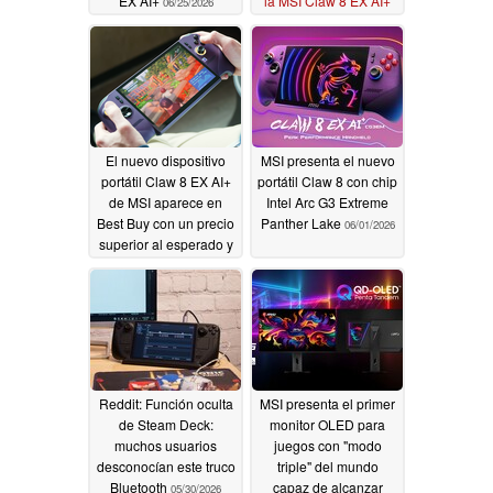
EX AI+
la MSI Claw 8 EX AI+
06/25/2026
06/24/2026
El nuevo dispositivo
MSI presenta el nuevo
portátil Claw 8 EX AI+
portátil Claw 8 con chip
de MSI aparece en
Intel Arc G3 Extreme
Best Buy con un precio
Panther Lake
06/01/2026
superior al esperado y
una unidad SSD de 1
TB
06/03/2026
Reddit: Función oculta
MSI presenta el primer
de Steam Deck:
monitor OLED para
muchos usuarios
juegos con "modo
desconocían este truco
triple" del mundo
Bluetooth
capaz de alcanzar
05/30/2026