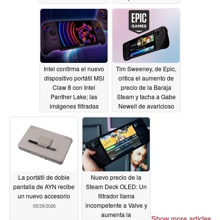
hasta 4K 360 Hz
05/30/2026
Intel confirma el nuevo
Tim Sweeney, de Epic,
dispositivo portátil MSI
critica el aumento de
Claw 8 con Intel
precio de la Baraja
Panther Lake; las
Steam y tacha a Gabe
imágenes filtradas
Newell de avaricioso
revelan un rediseño
05/29/2026
radical
05/29/2026
La portátil de doble
Nuevo precio de la
pantalla de AYN recibe
Steam Deck OLED: Un
un nuevo accesorio
filtrador llama
incompetente a Valve y
05/29/2026
aumenta la
Show more articles