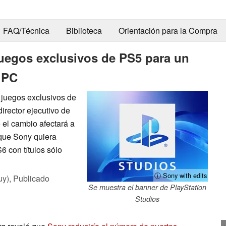
FAQ/Técnica
Biblioteca
Orientación para la Compra
juegos exclusivos de PS5 para un
 PC
juegos exclusivos de
irector ejecutivo de
 el cambio afectará a
 que Sony quiera
6 con títulos sólo
ⓘ Sony with edits
uy),
Publicado
Se muestra el banner de PlayStation
Studios