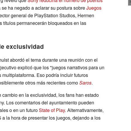
rg reveló que
Sony reduciría el número de puertos
 se ha negado a aclarar su postura sobre
Juegos
rector general de PlayStation Studios, Hermen
s títulos permanecerán bloqueados en las
de exclusividad
hulst abordó el tema durante una reunión con el
jecutivo explicó que los "juegos narrativos para un
multiplataforma. Eso podría incluir futuros
osiblemente otros más recientes como
Saros
.
 cambio en la exclusividad, los fans han estado
ony. Los comentarios del ayuntamiento pueden
ales o en un futuro
State of Play
. Alternativamente,
 a la hora de presentar los juegos, dejando a los