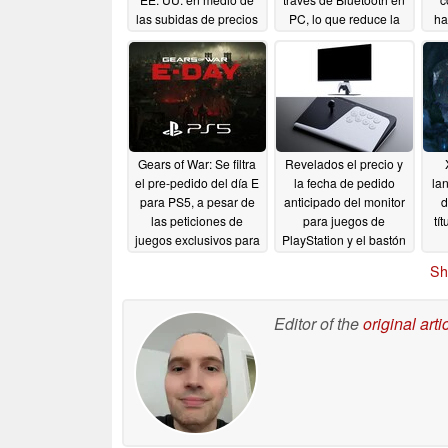
las subidas de precios
PC, lo que reduce la
ha
de las consolas,
distancia con Xbox
se
mientras que la Switch
06/14/2026
2 sale reforzada
06/29/2026
Gears of War: Se filtra
Revelados el precio y
el pre-pedido del día E
la fecha de pedido
la
para PS5, a pesar de
anticipado del monitor
d
las peticiones de
para juegos de
tí
juegos exclusivos para
PlayStation y el bastón
Xbox
de combate FlexStrike
06/07/2026
Sh
06/02/2026
Editor of the
original arti