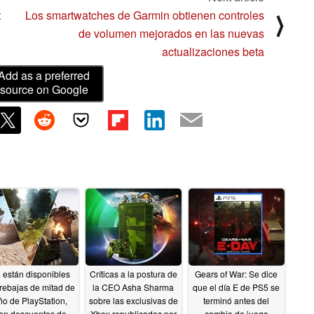
t
Los smartwatches de Garmin obtienen controles
⟩
de volumen mejorados en las nuevas
actualizaciones beta
Add as a preferred
source on Google
 están disponibles
Críticas a la postura de
Gears of War: Se dice
 rebajas de mitad de
la CEO Asha Sharma
que el día E de PS5 se
ño de PlayStation,
sobre las exclusivas de
terminó antes del
on descuentos de
Xbox republicadas por
cambio de juego