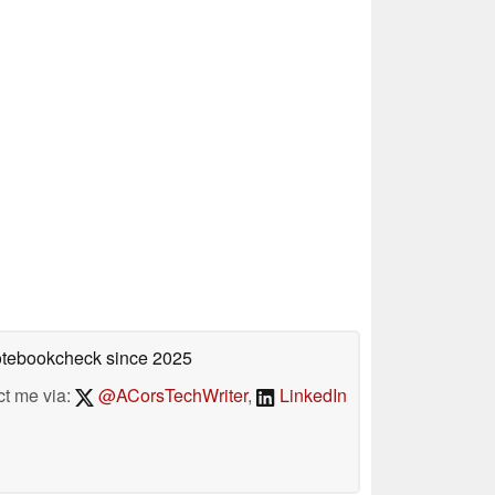
Notebookcheck
since 2025
ct me via:
@ACorsTechWriter
,
LinkedIn