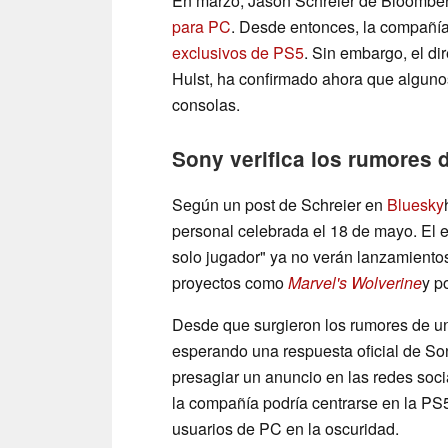
En marzo, Jason Schreier de Bloombe
para PC
. Desde entonces, la compañía
exclusivos de PS5
. Sin embargo, el di
Hulst, ha confirmado ahora que alguno
consolas.
Sony verifica los rumores 
Según un post de Schreier en
Bluesky
personal celebrada el 18 de mayo. El e
solo jugador" ya no verán lanzamientos 
proyectos como
Marvel's Wolverine
y p
Desde que surgieron los rumores de un
esperando una respuesta oficial de S
presagiar un anuncio en las redes soci
la compañía podría centrarse en la PS5
usuarios de PC en la oscuridad.