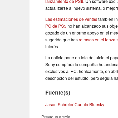
lanzamiento de PS6
. Un software excl
actualizarse al nuevo sistema, o mejor
Las estimaciones de ventas
también ins
PC de PS5
no han alcanzado sus objeti
gozado de un enorme apoyo en el merc
sugerido que tras
retrasos en el lanza
interés.
La noticia pone en tela de juicio el pap
Sony comprara la compañía holandesa e
exclusivos al PC. Irónicamente, en abril
descripción del estudio, pero seguía h
Fuente(s)
Jason Schreier Cuenta Bluesky
Previous article