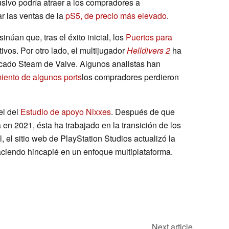
usivo podría atraer a los compradores a
ar las ventas de la
pS5, de precio más elevado
.
inúan que, tras el éxito inicial, los
Puertos para
vos. Por otro lado, el multijugador
Helldivers 2
ha
ado Steam de Valve. Algunos analistas han
miento de algunos ports
los compradores perdieron
el del
Estudio de apoyo Nixxes
. Después de que
n 2021, ésta ha trabajado en la transición de los
, el sitio web de PlayStation Studios actualizó la
aciendo hincapié en un enfoque multiplataforma.
Next article