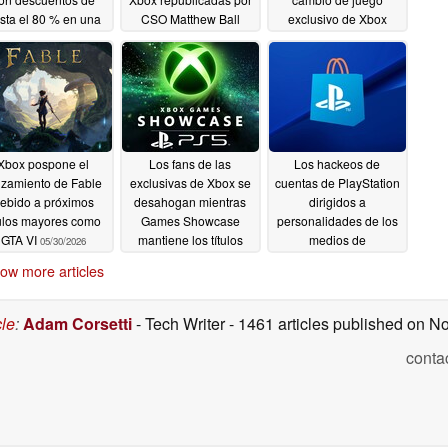
sta el 80 % en una
CSO Matthew Ball
exclusivo de Xbox
lección de juegos
06/11/2026
06/08/2026
06/13/2026
Xbox pospone el
Los fans de las
Los hackeos de
nzamiento de Fable
exclusivas de Xbox se
cuentas de PlayStation
ebido a próximos
desahogan mientras
dirigidos a
tulos mayores como
Games Showcase
personalidades de los
GTA VI
mantiene los títulos
medios de
05/30/2026
multiplataforma de PS5
comunicación arrojan
ow more articles
luz sobre una
05/30/2026
importante
vulnerabilidad de
cle
:
Adam Corsetti
- Tech Writer
- 1461 articles published on 
seguridad
05/20/2026
conta