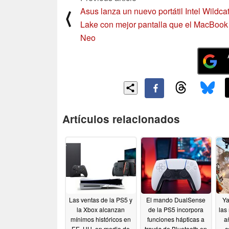
Asus lanza un nuevo portátil Intel Wildca
⟨
Lake con mejor pantalla que el MacBook
Neo
Artículos relacionados
Las ventas de la PS5 y
El mando DualSense
Ya
la Xbox alcanzan
de la PS5 incorpora
las
mínimos históricos en
funciones hápticas a
a
EE. UU. en medio de
través de Bluetooth en
c